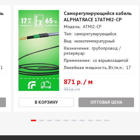
ль
Саморегулирующийся кабель
ALPHATRACE 17ATMI2-CP
Модель:
ATMI2-CP
Тип:
саморегулирующийся
Вид:
низкотемпературный
Назначение:
трубопровод /
резервуар
Применение:
со взрывозащитой
1
Линейная мощность, Вт/м.п.:
17
871 р. / м
932 р. / м
ОПТОВАЯ ЦЕНА