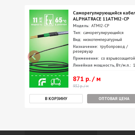
кабель
Саморегулирующийся кабе
CP
ALPHATRACE 11ATMI2-CP
Модель:
ATMI2-CP
Тип:
саморегулирующийся
Вид:
низкотемпературный
 /
Назначение:
трубопровод /
резервуар
ащитой
Применение:
со взрывозащитой
.п.:
40
Линейная мощность, Вт/м.п.:
1
871 р. / м
932 р. / м
ЕНА
ОПТОВАЯ ЦЕНА