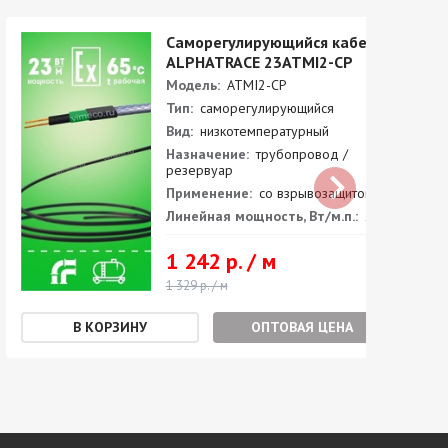
Саморегулирующийся кабель
ALPHATRACE 23ATMI2-CP
Модель:
ATMI2-CP
Тип:
саморегулирующийся
Вид:
низкотемпературный
Назначение:
трубопровод /
резервуар
Применение:
со взрывозащитой
Линейная мощность, Вт/м.п.:
23
1 242 р. / м
1 329 р. / м
ОПТОВАЯ ЦЕНА