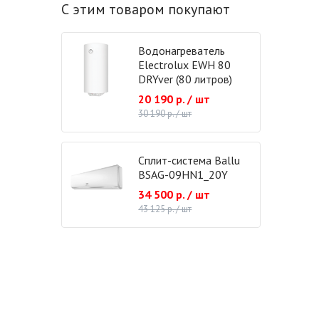
С этим товаром покупают
Водонагреватель
Electrolux EWH 80
DRYver (80 литров)
20 190 р. / шт
30 190 р. / шт
Сплит-система Ballu
BSAG-09HN1_20Y
34 500 р. / шт
43 125 р. / шт