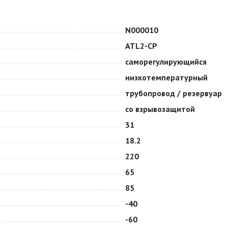
N000010
ATL2-CP
саморегулирующийся
низкотемпературный
трубопровод / резервуар
со взрывозащитой
31
18.2
220
65
85
-40
-60