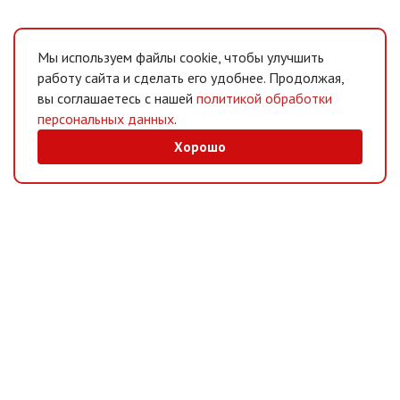
Мы используем файлы cookie, чтобы улучшить
работу сайта и сделать его удобнее. Продолжая,
вы соглашаетесь с нашей
политикой обработки
персональных данных
.
Хорошо
MAX
/
Telegram
Мессенджеры
Интернет-магазин
Информация
Покупателям
© 2026 «ВИМ-ЭКО» &
SKARLYGIN
– СОЗДАНИЕ И ПРОДВИЖЕНИЕ САЙТА