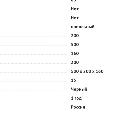
Нет
Нет
напольный
200
500
160
200
500 х 200 х 160
15
Черный
1 год
Россия