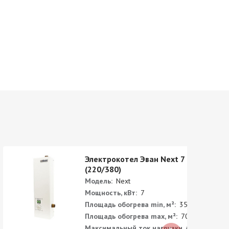
Электрокотел Эван Next 7
(220/380)
Модель:
Next
Мощность, кВт:
7
Площадь обогрева min, м²:
35
Площадь обогрева max, м²:
70
Максимальный ток нагрузки, А: