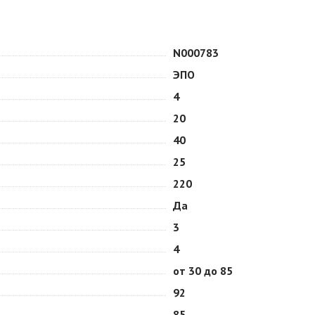
N000783
ЭПО
4
20
40
25
220
Да
3
4
от 30 до 85
92
85