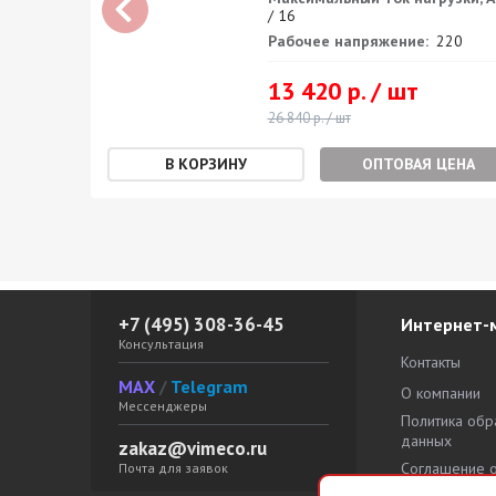
/ 16
0
Рабочее напряжение:
220
13 420 р. / шт
26 840 р. / шт
ЕНА
ОПТОВАЯ ЦЕНА
+7 (495) 308-36-45
Интернет-
Консультация
Контакты
MAX
/
Telegram
О компании
Мессенджеры
Политика обр
данных
zakaz@vimeco.ru
Соглашение 
Почта для заявок
персональны