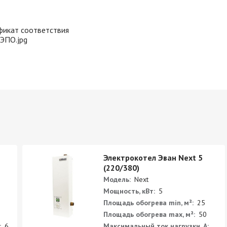
фикат соответствия
ЭПО.jpg
Электрокотел Эван Next 5
(220/380)
Модель:
Next
Мощность, кВт:
5
Площадь обогрева min, м²:
25
Площадь обогрева max, м²:
50
:
6
Максимальный ток нагрузки, А: