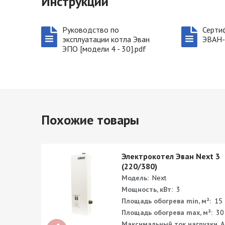
Инструкции
Руководство по
Серти
эксплуатации котла Эван
ЭВАН-
ЭПО [модели 4 - 30].pdf
Похожие товары
ПО-12
Электрокотел Эван Next 3
(220/380)
Модель:
Next
Мощность, кВт:
3
²:
60
Площадь обогрева min, м²:
15
²:
120
Площадь обогрева max, м²:
30
ки, А:
Максимальный ток нагрузки, А