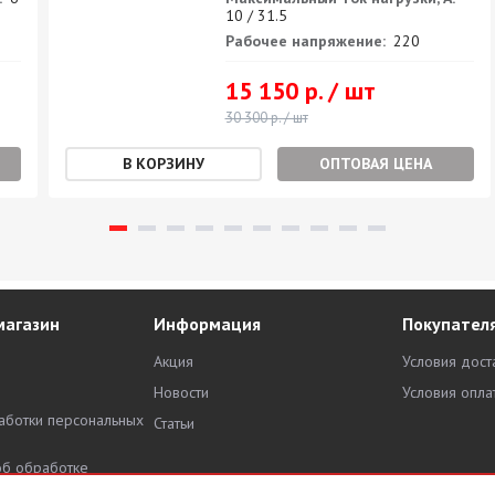
10 / 31.5
Рабочее напряжение:
220
15 150 р. / шт
30 300 р. / шт
ОПТОВАЯ ЦЕНА
магазин
Информация
Покупател
Акция
Условия дост
Новости
Условия опла
аботки персональных
Статьи
об обработке
х данных