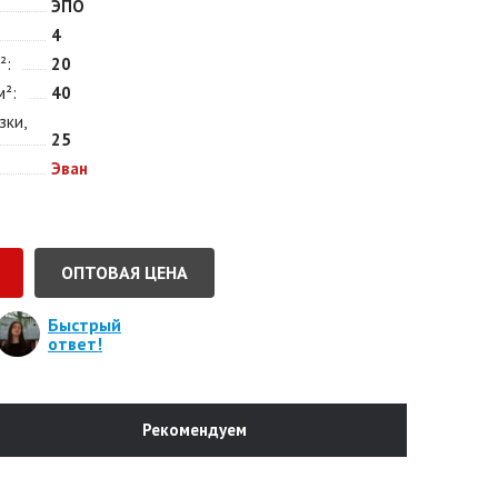
ЭПО
4
²
20
м²
40
зки,
25
Эван
ОПТОВАЯ ЦЕНА
Быстрый
ответ!
Рекомендуем