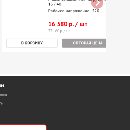
16 / 40
Рабочее напряжение:
220
16 580 р. / шт
33 160 р. / шт
ОПТОВАЯ ЦЕНА
ям
авки
ты