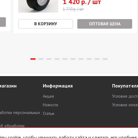
1 420 р. / шт
1 770 р. / шт
ОПТОВАЯ ЦЕНА
магазин
Информация
Покупател
Акция
Условия дост
Новости
Условия опла
аботки персональных
Статьи
об обработке
х данных
ы cookie, чтобы улучшить работу сайта и сделать его удобнее.