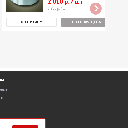
2 010 р. / шт
2 210 р. / шт
ОПТОВАЯ ЦЕНА
ям
авки
ты