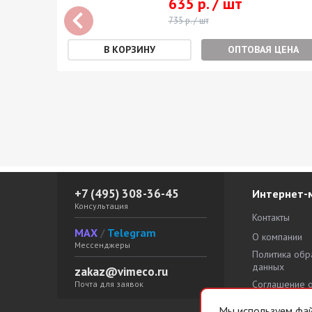
635 р. / шт
 /
735 р. / шт
защиты
ОПТОВАЯ ЦЕНА
²:
100
+7 (495) 308-36-45
Интернет-
Консультация
Контакты
MAX
/
Telegram
О компании
Мессенджеры
Политика обр
данных
zakaz@vimeco.ru
Соглашение 
Почта для заявок
персональны
Мы используем файл