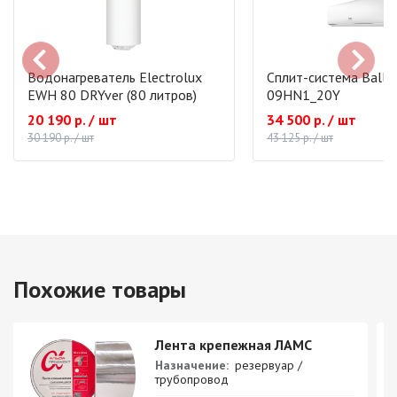
Водонагреватель Electrolux
Сплит-система Ballu
EWH 80 DRYver (80 литров)
09HN1_20Y
20 190 р. / шт
34 500 р. / шт
30 190 р. / шт
43 125 р. / шт
Похожие товары
Лента крепежная ЛАМС
Назначение:
резервуар /
трубопровод