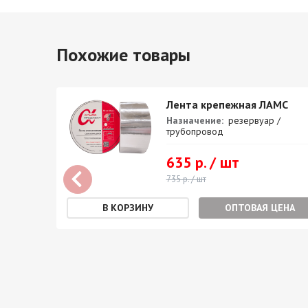
Похожие товары
а
Лента крепежная ЛАМС
Назначение:
резервуар /
трубопровод
й
635 р. / шт
 /
735 р. / шт
защиты
ОПТОВАЯ ЦЕНА
²:
100