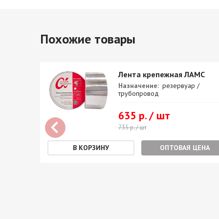
Похожие товары
а
Лента крепежная ЛАМС
Назначение:
резервуар /
трубопровод
й
635 р. / шт
 /
735 р. / шт
защиты
ОПТОВАЯ ЦЕНА
²:
100