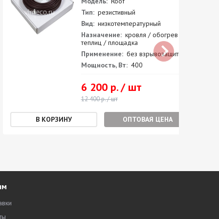
Модель:
Roof
Тип:
резистивный
Вид:
низкотемпературный
Назначение:
кровля / обогрев
теплиц / площадка
Применение:
без взрывозащиты
Мощность, Вт:
400
6 200 р. / шт
12 400 р. / шт
ОПТОВАЯ ЦЕНА
ям
авки
ты