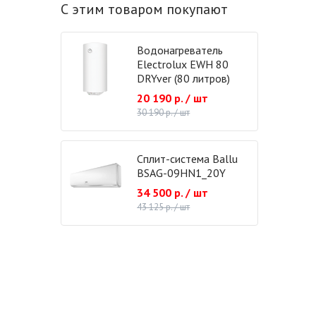
С этим товаром покупают
Водонагреватель
Electrolux EWH 80
DRYver (80 литров)
20 190 р. / шт
30 190 р. / шт
Сплит-система Ballu
BSAG-09HN1_20Y
34 500 р. / шт
43 125 р. / шт