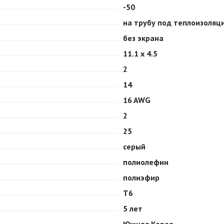
-50
на трубу под теплоизоляц
без экрана
11.1 х 4.5
2
14
16 AWG
2
25
серый
полиолефин
полиэфир
Т6
5 лет