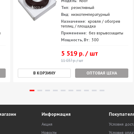
Модель:
Roof
Тип:
резистивный
Вид:
низкотемпературный
Назначение:
кровля / обогрев
теплиц / площадка
ы
Применение:
без взрывозащиты
Мощность, Вт:
300
5 519 р. / шт
11 037 р. / шт
ОПТОВАЯ ЦЕНА
магазин
Информация
Покупател
Акция
Условия дост
Новости
Условия опла