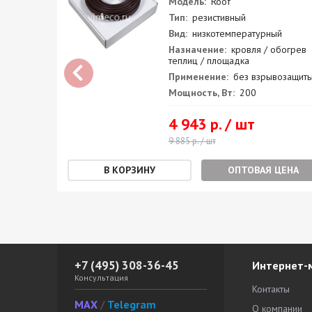
Модель:
Roof
Тип:
резистивный
Вид:
низкотемпературный
огрев
Назначение:
кровля / обогрев
теплиц / площадка
защиты
Применение:
без взрывозащит
Мощность, Вт:
200
4 943 р. / шт
9 885 р. / шт
ЕНА
ОПТОВАЯ ЦЕНА
+7 (495) 308-36-45
Интернет-
Консультация
Контакты
MAX
/
Telegram
О компании