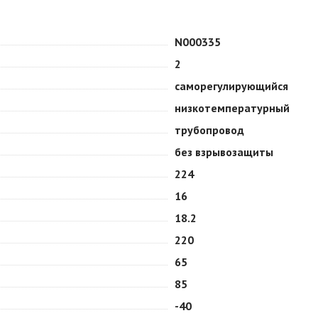
N000335
2
саморегулирующийся
низкотемпературный
трубопровод
без взрывозащиты
224
16
18.2
220
65
85
-40