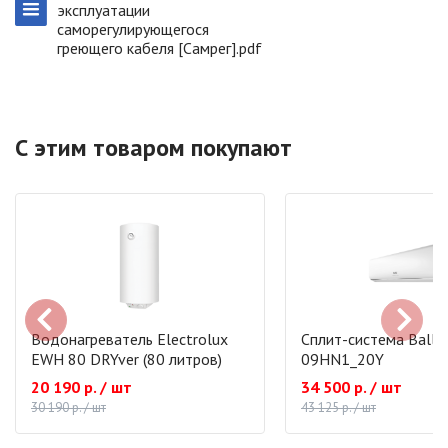
эксплуатации
саморегулирующегося
греющего кабеля [Самрег].pdf
С этим товаром покупают
Водонагреватель Electrolux
Сплит-система Ballu
EWH 80 DRYver (80 литров)
09HN1_20Y
20 190 р. / шт
34 500 р. / шт
30 190 р. / шт
43 125 р. / шт