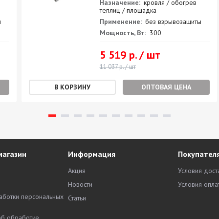
Назначение:
кровля / обогрев
теплиц / площадка
ы
Применение:
без взрывозащиты
Мощность, Вт:
300
5 519 р. / шт
11 037 р. / шт
ОПТОВАЯ ЦЕНА
магазин
Информация
Покупател
Акция
Условия дост
Новости
Условия опла
аботки персональных
Статьи
об обработке