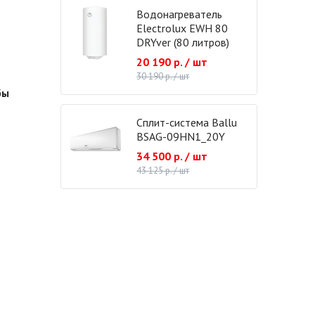
Водонагреватель
Electrolux EWH 80
DRYver (80 литров)
20 190 р. / шт
30 190 р. / шт
бы
Сплит-система Ballu
BSAG-09HN1_20Y
34 500 р. / шт
43 125 р. / шт