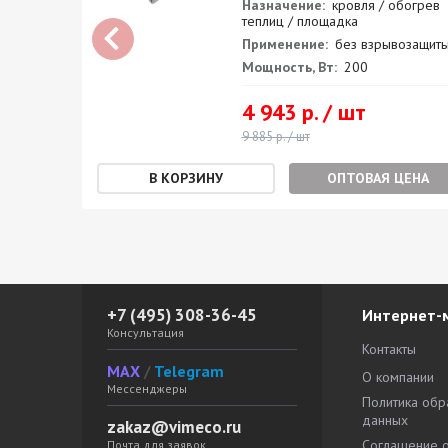
огрев
Назначение:
кровля / обогрев
теплиц / площадка
защиты
Применение:
без взрывозащит
Мощность, Вт:
200
4 943 р. / шт
9 885 р. / шт
ЕНА
ОПТОВАЯ ЦЕНА
+7 (495) 308-36-45
Интернет-
Консультация
Контакты
MAX
/
Telegram
О компании
Мессенджеры
Политика обр
данных
zakaz@vimeco.ru
Соглашение 
Почта для заявок