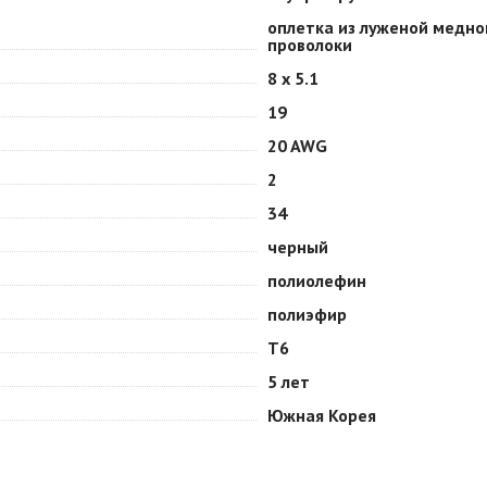
оплетка из луженой медно
проволоки
8 х 5.1
19
20 AWG
2
34
черный
полиолефин
полиэфир
Т6
5 лет
Южная Корея