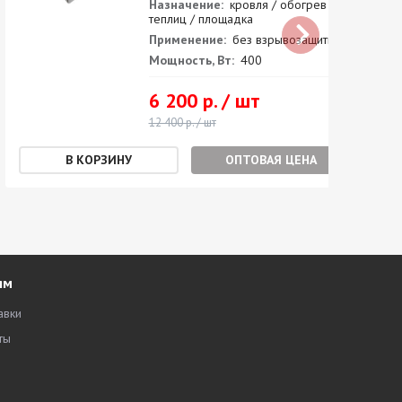
Назначение:
кровля / обогрев
теплиц / площадка
Применение:
без взрывозащиты
Мощность, Вт:
400
6 200 р. / шт
12 400 р. / шт
ОПТОВАЯ ЦЕНА
ям
авки
ты