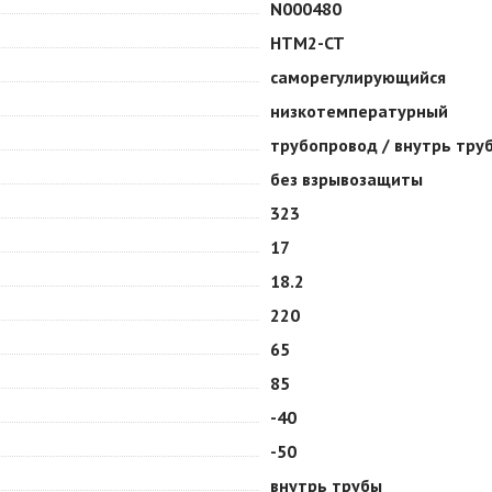
N000480
HTM2-CT
саморегулирующийся
низкотемпературный
трубопровод / внутрь тру
без взрывозащиты
323
17
18.2
220
65
85
-40
-50
внутрь трубы