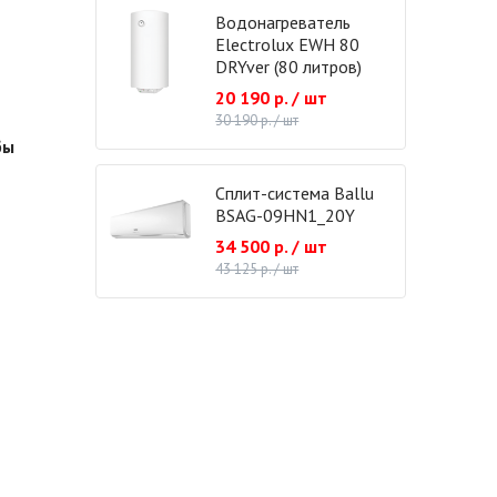
Водонагреватель
Electrolux EWH 80
DRYver (80 литров)
20 190 р. / шт
30 190 р. / шт
бы
Сплит-система Ballu
BSAG-09HN1_20Y
34 500 р. / шт
43 125 р. / шт