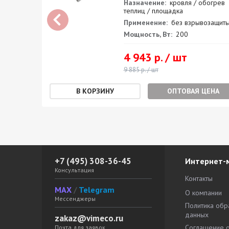
огрев
Назначение:
кровля / обогрев
теплиц / площадка
защиты
Применение:
без взрывозащит
Мощность, Вт:
200
4 943 р. / шт
9 885 р. / шт
ЕНА
ОПТОВАЯ ЦЕНА
+7 (495) 308-36-45
Интернет-
Консультация
Контакты
MAX
/
Telegram
О компании
Мессенджеры
Политика обр
данных
zakaz@vimeco.ru
Соглашение 
Почта для заявок