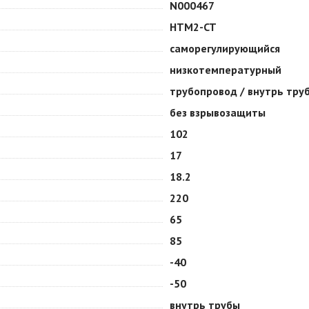
N000467
HTM2-CT
саморегулирующийся
низкотемпературный
трубопровод / внутрь тру
без взрывозащиты
102
17
18.2
220
65
85
-40
-50
внутрь трубы