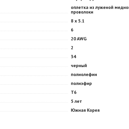
оплетка из луженой медно
проволоки
8 х 5.1
6
20 AWG
2
34
черный
полиолефин
полиэфир
Т6
5 лет
Южная Корея