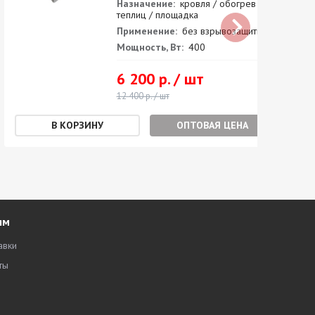
Назначение:
кровля / обогрев
теплиц / площадка
Применение:
без взрывозащиты
Мощность, Вт:
400
6 200 р. / шт
12 400 р. / шт
ОПТОВАЯ ЦЕНА
ям
авки
ты