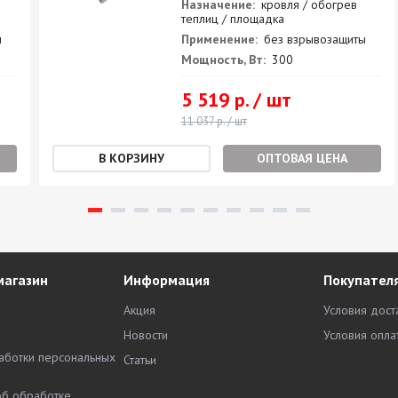
Назначение:
кровля / обогрев
теплиц / площадка
ы
Применение:
без взрывозащиты
Мощность, Вт:
300
5 519 р. / шт
11 037 р. / шт
ОПТОВАЯ ЦЕНА
магазин
Информация
Покупател
Акция
Условия дост
Новости
Условия опла
аботки персональных
Статьи
об обработке