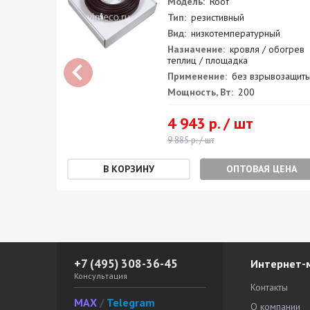
Модель:
Roof
Тип:
резистивный
Вид:
низкотемпературный
огрев
Назначение:
кровля / обогрев
теплиц / площадка
защиты
Применение:
без взрывозащит
Мощность, Вт:
200
4 943 р. / шт
9 885 р. / шт
ЕНА
ОПТОВАЯ ЦЕНА
+7 (495) 308-36-45
Интернет-
Консультация
Контакты
MAX
/
Telegram
О компании