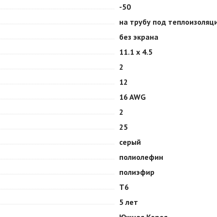
-50
на трубу под теплоизоляц
без экрана
11.1 х 4.5
2
12
16 AWG
2
25
серый
полиолефин
полиэфир
Т6
5 лет