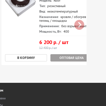
Модель:
Roof
Тип:
резистивный
Вид:
низкотемпературный
Назначение:
кровля / обогрев
теплиц / площадка
Применение:
без взрывозащиты
Мощность, Вт:
400
6 200 р. / шт
12 400 р. / шт
ОПТОВАЯ ЦЕНА
ям
авки
ты