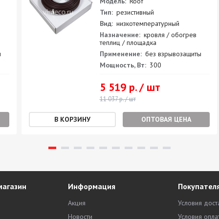
Модель:
Roof
Тип:
резистивный
Вид:
низкотемпературный
Назначение:
кровля / обогрев
теплиц / площадка
ы
Применение:
без взрывозащиты
Мощность, Вт:
300
5 519 р. / шт
11 037 р. / шт
ОПТОВАЯ ЦЕНА
магазин
Информация
Покупател
Акция
Условия дост
Новости
Условия опла