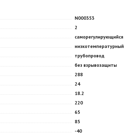
N000353
2
саморегулирующийся
низкотемпературный
трубопровод
без взрывозащиты
288
24
18.2
220
65
85
-40