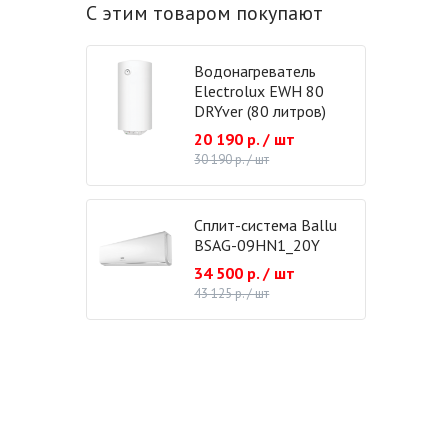
С этим товаром покупают
Водонагреватель
Electrolux EWH 80
DRYver (80 литров)
20 190 р. / шт
30 190 р. / шт
Сплит-система Ballu
BSAG-09HN1_20Y
34 500 р. / шт
43 125 р. / шт