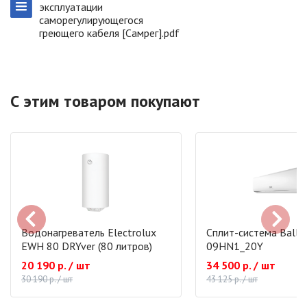
эксплуатации
саморегулирующегося
греющего кабеля [Самрег].pdf
С этим товаром покупают
Водонагреватель Electrolux
Сплит-система Ballu
EWH 80 DRYver (80 литров)
09HN1_20Y
20 190 р. / шт
34 500 р. / шт
30 190 р. / шт
43 125 р. / шт