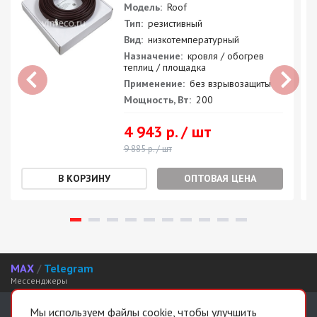
Модель:
Roof
Тип:
резистивный
Вид:
низкотемпературный
Назначение:
кровля / обогрев
теплиц / площадка
Применение:
без взрывозащиты
Мощность, Вт:
200
4 943 р. / шт
9 885 р. / шт
ОПТОВАЯ ЦЕНА
MAX
/
Telegram
Мессенджеры
Интернет-магазин
Мы используем файлы cookie, чтобы улучшить