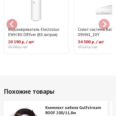
Водонагреватель Electrolux
Сплит-система Ballu
EWH 80 DRYver (80 литров)
09HN1_20Y
20 190 р. / шт
34 500 р. / шт
30 190 р. / шт
43 125 р. / шт
Похожие товары
Комплект кабеля Gulfstream
ROOF 200/11,8м