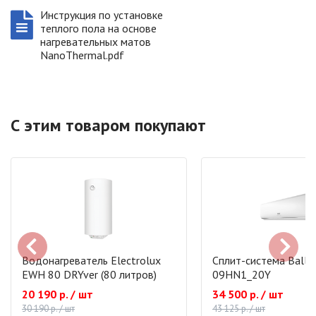
Инструкция по установке
теплого пола на основе
нагревательных матов
NanoThermal.pdf
С этим товаром покупают
Водонагреватель Electrolux
Сплит-система Ballu
EWH 80 DRYver (80 литров)
09HN1_20Y
20 190 р. / шт
34 500 р. / шт
30 190 р. / шт
43 125 р. / шт