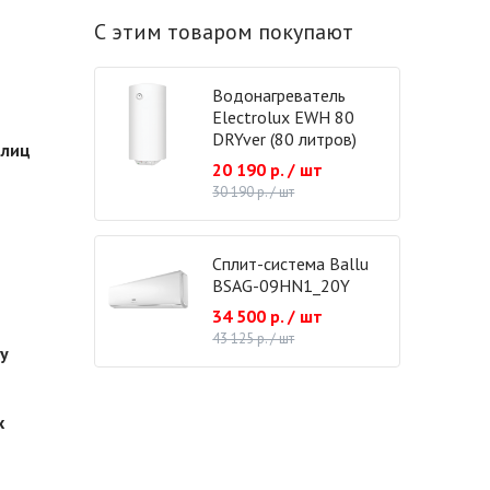
С этим товаром покупают
Водонагреватель
Electrolux EWH 80
DRYver (80 литров)
плиц
20 190 р. / шт
30 190 р. / шт
Сплит-система Ballu
BSAG-09HN1_20Y
34 500 р. / шт
43 125 р. / шт
ку
х