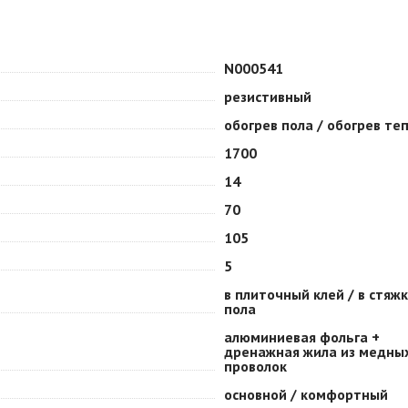
N000541
резистивный
обогрев пола / обогрев те
1700
14
70
105
5
в плиточный клей / в стяж
пола
алюминиевая фольга +
дренажная жила из медны
проволок
основной / комфортный