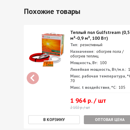
Похожие товары
Теплый пол Gulfstream (0,5
erm
м²-0,9 м², 100 Вт)
000 EK
Тип:
резистивный
Назначение:
обогрев пола /
обогрев теплиц
ки
Мощность, Вт:
100
Линейная мощность, Вт/м.п.:
1
²:
2.25
Макс. рабочая температура, °С
0
70
нный
Макс. t воздействия, °С:
105
1 964 р. / шт
2 102 р. / шт
ОПТОВАЯ ЦЕНА
ЕНА