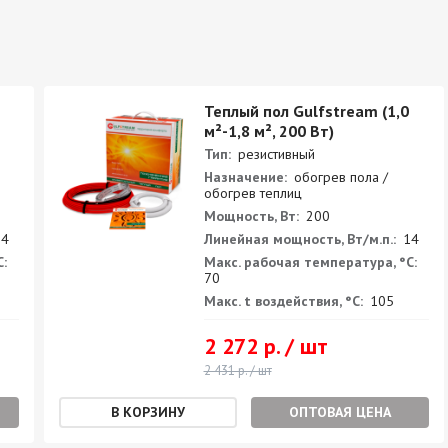
Теплый пол Gulfstream (1,0
м²-1,8 м², 200 Вт)
Тип:
резистивный
Назначение:
обогрев пола /
обогрев теплиц
Мощность, Вт:
200
4
Линейная мощность, Вт/м.п.:
14
:
Макс. рабочая температура, °С:
70
Макс. t воздействия, °С:
105
2 272 р. / шт
2 431 р. / шт
ОПТОВАЯ ЦЕНА