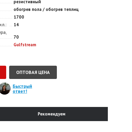
резистивный
обогрев пола / обогрев теплиц
1700
.п.
14
ура,
70
Gulfstream
ОПТОВАЯ ЦЕНА
Быстрый
ответ!
Рекомендуем