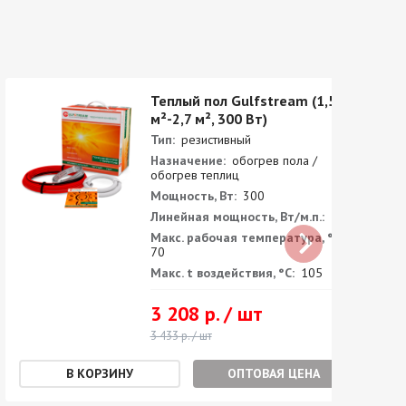
Теплый пол Gulfstream (1,5
м²-2,7 м², 300 Вт)
Тип:
резистивный
Назначение:
обогрев пола /
обогрев теплиц
Мощность, Вт:
300
Линейная мощность, Вт/м.п.:
14
Макс. рабочая температура, °С:
70
Макс. t воздействия, °С:
105
3 208 р. / шт
3 433 р. / шт
ОПТОВАЯ ЦЕНА