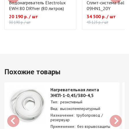
Водонагреватель Electrolux
Сплит-система Ballu
EWH 80 DRYver (80 литров)
09HN1_20Y
20 190 р. / шт
34 500 р. / шт
30 190 р. / шт
43 125 р. / шт
Похожие товары
Нагревательная лента
ЭНГЛ-1-0,45/380-4,5
Тип:
резистивный
Вид:
высокотемпературный
Назначение:
трубопровод /
резервуар
Применение:
без взрывозащиты