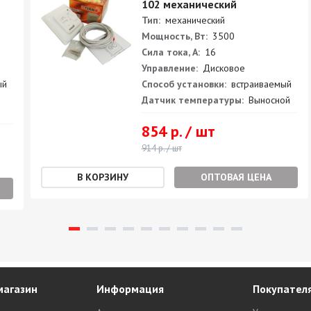
102 механический
Тип:
механический
Мощность, Вт:
3500
Сила тока, А:
16
Управление:
Дисковое
ый
Способ установки:
встраиваемый
Датчик температуры:
Выносной
854 р. / шт
914 р. / шт
ОПТОВАЯ ЦЕНА
магазин
Информация
Покупател