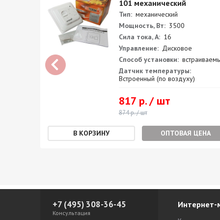
101 механический
Тип:
механический
Мощность, Вт:
3500
Сила тока, А:
16
Управление:
Дисковое
иваемый
Способ установки:
встраиваем
носной +
Датчик температуры:
Встроенный (по воздуху)
817 р. / шт
874 р. / шт
ЕНА
ОПТОВАЯ ЦЕНА
+7 (495) 308-36-45
Интернет-
Консультация