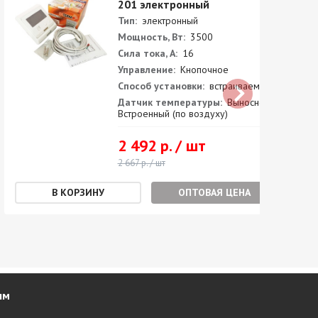
201 электронный
Тип:
электронный
Мощность, Вт:
3500
Сила тока, А:
16
Управление:
Кнопочное
Способ установки:
встраиваемый
Датчик температуры:
Выносной +
Встроенный (по воздуху)
2 492 р. / шт
2 667 р. / шт
ОПТОВАЯ ЦЕНА
ям