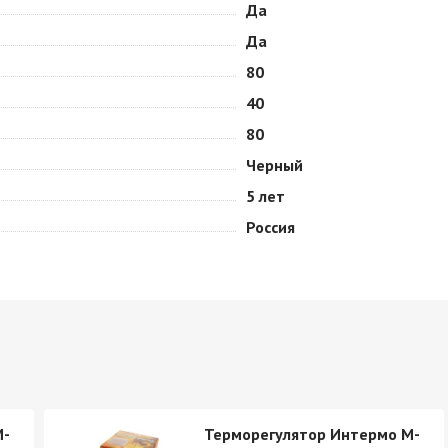
Да
Да
80
40
80
Черный
5 лет
Россия
M-
Терморегулятор Интермо M-