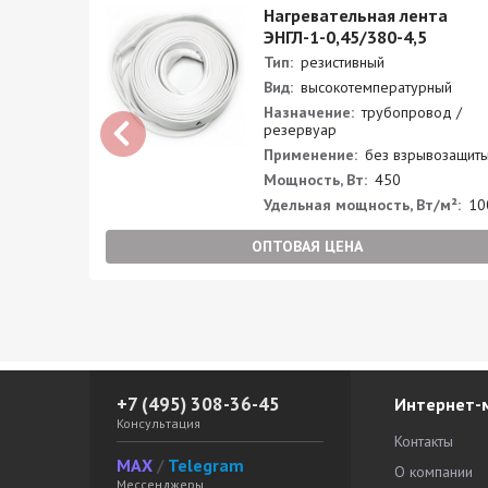
а
Нагревательная лента
ЭНГЛ-1-0,45/380-4,5
Тип:
резистивный
й
Вид:
высокотемпературный
 /
Назначение:
трубопровод /
резервуар
защиты
Применение:
без взрывозащит
Мощность, Вт:
450
²:
40
Удельная мощность, Вт/м²:
10
ОПТОВАЯ ЦЕНА
+7 (495) 308-36-45
Интернет-
Консультация
Контакты
MAX
/
Telegram
О компании
Мессенджеры