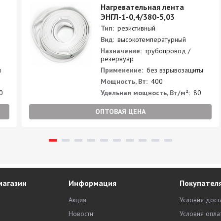
Нагревательная лента
ЭНГЛ-1-0,4/380-5,03
Тип:
резистивный
Вид:
высокотемпературный
Назначение:
трубопровод /
резервуар
ы
Применение:
без взрывозащиты
Мощность, Вт:
400
0
Удельная мощность, Вт/м²:
80
ОПТОВАЯ ЦЕНА
магазин
Информация
Покупател
Акция
Условия дост
Новости
Условия опла