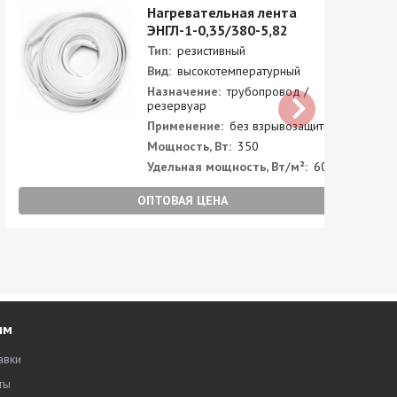
Нагревательная лента
ЭНГЛ-1-0,35/380-5,82
Тип:
резистивный
Вид:
высокотемпературный
Назначение:
трубопровод /
резервуар
Применение:
без взрывозащиты
Мощность, Вт:
350
Удельная мощность, Вт/м²:
60
ОПТОВАЯ ЦЕНА
ям
авки
ты