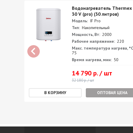
mex IF
Водонагреватель Thermex 
литров)
30 V (pro) (30 литров)
Модель:
IF Pro
Тип:
Накопительный
Мощность, Вт:
2000
0
Рабочее напряжение:
220
а, °С:
Макс. температура нагрева, °С
75
Время нагрева, мин:
50
14 790 р. / шт
32 180 р. / шт
ЕНА
ОПТОВАЯ ЦЕНА