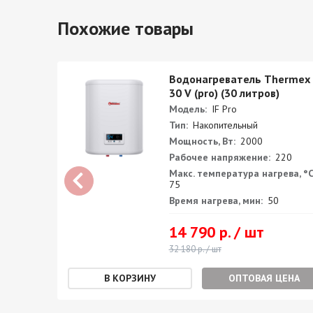
Похожие товары
mex IF
Водонагреватель Thermex 
литров)
30 V (pro) (30 литров)
Модель:
IF Pro
Тип:
Накопительный
Мощность, Вт:
2000
0
Рабочее напряжение:
220
а, °С:
Макс. температура нагрева, °С
75
Время нагрева, мин:
50
14 790 р. / шт
32 180 р. / шт
ЕНА
ОПТОВАЯ ЦЕНА