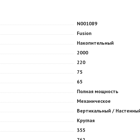
N001089
Fusion
Накопительный
2000
220
75
65
Полная мощность
Механическое
Вертикальный / Настенны
Круглая
355
762