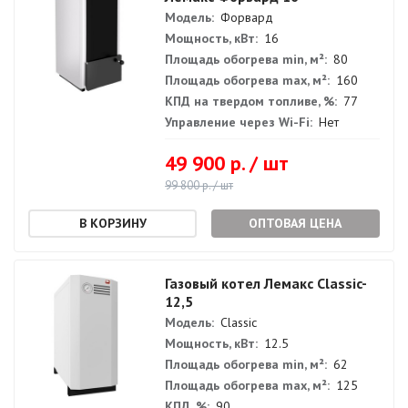
Модель:
Форвард
Мощность, кВт:
16
Площадь обогрева min, м²:
80
Площадь обогрева max, м²:
160
КПД на твердом топливе, %:
77
Управление через Wi-Fi:
Нет
49 900 р. / шт
99 800 р. / шт
ОПТОВАЯ ЦЕНА
Газовый котел Лемакс Classic-
12,5
Модель:
Classic
Мощность, кВт:
12.5
Площадь обогрева min, м²:
62
Площадь обогрева max, м²:
125
КПД, %:
90