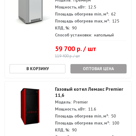
Модель:
Премиум
Мощность, кВт:
12.5
Площадь обогрева min, м²:
62
Площадь обогрева max, м²:
125
КПД, %:
90
Способ установки:
напольный
59 700 р. / шт
119 400 р. / шт
ОПТОВАЯ ЦЕНА
Газовый котел Лемакс Premier
11,6
Модель:
Premier
Мощность, кВт:
11.6
Площадь обогрева min, м²:
50
Площадь обогрева max, м²:
100
КПД, %:
90