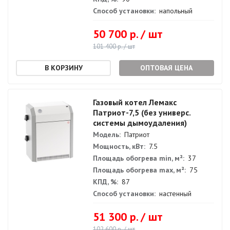
Способ установки:
напольный
50 700 р. / шт
101 400 р. / шт
ОПТОВАЯ ЦЕНА
Газовый котел Лемакс
Патриот-7,5 (без универс.
системы дымоудаления)
Модель:
Патриот
Мощность, кВт:
7.5
Площадь обогрева min, м²:
37
Площадь обогрева max, м²:
75
КПД, %:
87
Способ установки:
настенный
51 300 р. / шт
102 600 р. / шт