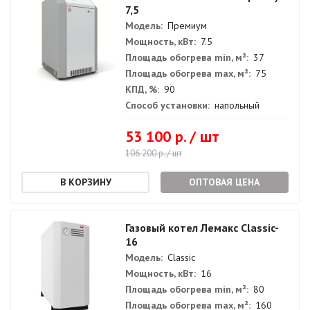
7,5
Модель:
Премиум
Мощность, кВт:
7.5
Площадь обогрева min, м²:
37
Площадь обогрева max, м²:
75
КПД, %:
90
Способ установки:
напольный
53 100 р. / шт
106 200 р. / шт
ОПТОВАЯ ЦЕНА
Газовый котел Лемакс Classic-
16
Модель:
Classic
Мощность, кВт:
16
Площадь обогрева min, м²:
80
Площадь обогрева max, м²:
160