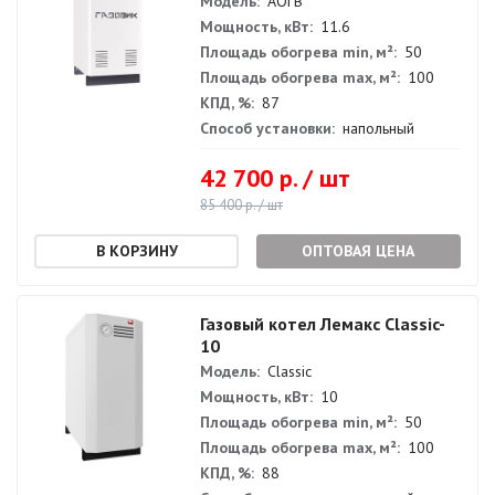
Модель:
АОГВ
Мощность, кВт:
11.6
Площадь обогрева min, м²:
50
Площадь обогрева max, м²:
100
КПД, %:
87
Способ установки:
напольный
42 700 р. / шт
85 400 р. / шт
ОПТОВАЯ ЦЕНА
Газовый котел Лемакс Classic-
10
Модель:
Classic
Мощность, кВт:
10
Площадь обогрева min, м²:
50
Площадь обогрева max, м²:
100
КПД, %:
88