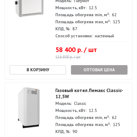
Модель:
Патриот
Мощность, кВт:
12.5
Площадь обогрева min, м²:
62
Площадь обогрева max, м²:
125
КПД, %:
87
Способ установки:
настенный
58 400 р. / шт
116 800 р. / шт
ОПТОВАЯ ЦЕНА
Газовый котел Лемакс Classic-
12,5W
Модель:
Classic
Мощность, кВт:
12.5
Площадь обогрева min, м²:
62
Площадь обогрева max, м²:
125
КПД, %:
90