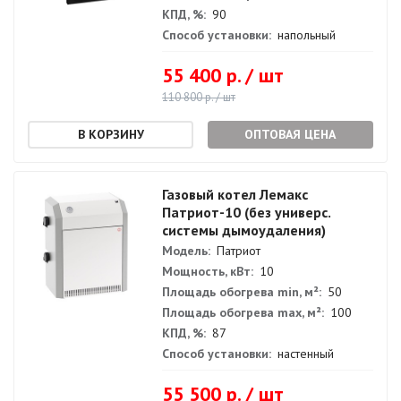
КПД, %:
90
Способ установки:
напольный
55 400 р. / шт
110 800 р. / шт
ОПТОВАЯ ЦЕНА
Газовый котел Лемакс
Патриот-10 (без универс.
системы дымоудаления)
Модель:
Патриот
Мощность, кВт:
10
Площадь обогрева min, м²:
50
Площадь обогрева max, м²:
100
КПД, %:
87
Способ установки:
настенный
55 500 р. / шт