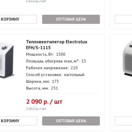
1 812 р. / шт
ОПТОВАЯ ЦЕНА
Тепловентилятор Electrolux
EFH/S-1115
Мощность, Вт:
1500
Площадь обогрева max, м²:
15
Рабочее напряжение:
220
Способ установки:
настольный
Ширина, мм:
173
Высота, мм:
251
2 090 р. / шт
2 612 р. / шт
ОПТОВАЯ ЦЕНА