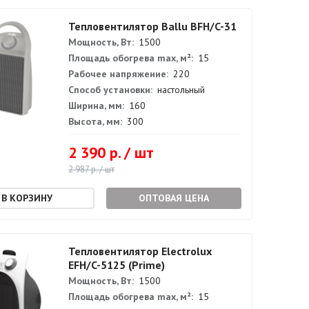
Тепловентилятор Ballu BFH/C-31
Мощность, Вт:
1500
Площадь обогрева max, м²:
15
Рабочее напряжение:
220
Способ установки:
настольный
Ширина, мм:
160
Высота, мм:
300
2 390 р. / шт
2 987 р. / шт
ОПТОВАЯ ЦЕНА
Тепловентилятор Electrolux
EFH/C-5125 (Prime)
Мощность, Вт:
1500
Площадь обогрева max, м²:
15