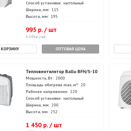
Способ установки:
настольный
Ширина, мм:
115
Высота, мм:
195
995 р. / шт
1 243 р. / шт
ОПТОВАЯ ЦЕНА
Тепловентилятор Ballu BFH/S-10
Мощность, Вт:
2000
Площадь обогрева max, м²:
20
Рабочее напряжение:
220
Способ установки:
настольный
Ширина, мм:
200
Высота, мм:
252
1 450 р. / шт