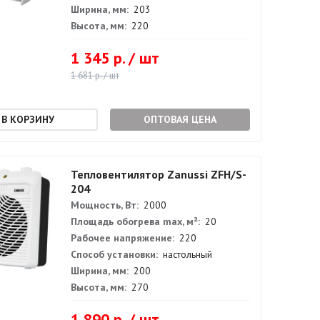
Ширина, мм:
203
Высота, мм:
220
1 345 р. / шт
1 681 р. / шт
ОПТОВАЯ ЦЕНА
Тепловентилятор Zanussi ZFH/S-
204
Мощность, Вт:
2000
Площадь обогрева max, м²:
20
Рабочее напряжение:
220
Способ установки:
настольный
Ширина, мм:
200
Высота, мм:
270
1 890 р. / шт