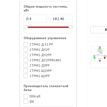
Общая мощность системы,
кВт
Оборудование управления
2ТРМ1-Д.У2.РР
2ТРМ1-ДУ2Р
2ТРМ1-ДУ2РР
2ТРМ1-ДУ2РРRS485
2ТРМ1-ДУРР
2ТРМ1-Щ1УРР
2ТРМ1-ЩУРР
ETI-1551
Производитель элементной
NC
базы
ПЛК 110-22030Р-М
DEKraft
ПЛК ТРМ202-Щ1РР
IEK
ПР-103-230