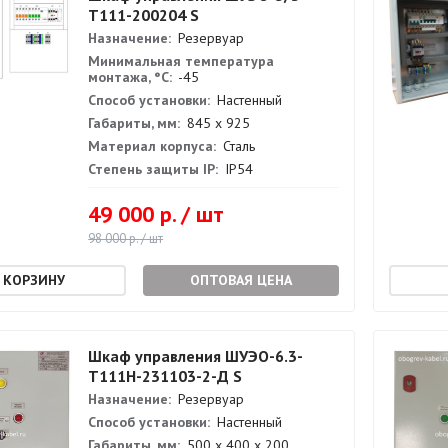
Т111-200204 S
Назначение:
Резервуар
Минимальная температура
монтажа, °С:
-45
Способ установки:
Настенный
Габариты, мм:
845 х 925
Материал корпуса:
Сталь
Степень защиты IP:
IP54
49 000 р. / шт
98 000 р. / шт
ОПТОВАЯ ЦЕНА
Шкаф управления ШУЭО-6.3-
Т111Н-231103-2-Д S
Назначение:
Резервуар
Способ установки:
Настенный
Габариты, мм:
500 х 400 х 200