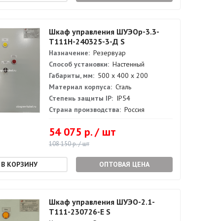
Шкаф управления ШУЭОр-3.3-
Т111Н-240325-3-Д S
Назначение:
Резервуар
Способ установки:
Настенный
Габариты, мм:
500 х 400 х 200
Материал корпуса:
Сталь
Степень защиты IP:
IP54
Страна производства:
Россия
54 075 р. / шт
108 150 р. / шт
ОПТОВАЯ ЦЕНА
Шкаф управления ШУЭО-2.1-
Т111-230726-Е S