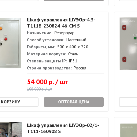
Шкаф управления ШУЭОр-4.3-
Т111Б-230824-46-СМ S
Назначение:
Резервуар
Способ установки:
Настенный
Габариты, мм:
500 х 400 х 220
Материал корпуса:
Сталь
Степень защиты IP:
IP31
Страна производства:
Россия
54 000 р. / шт
108 000 р. / шт
ОПТОВАЯ ЦЕНА
Шкаф управления ШУЭОр-02/1-
Т111-160908 S