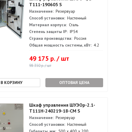
Т111-190605 S
Назначение:
Резервуар
Способ установки:
Настенный
Материал корпуса:
Сталь
Степень защиты IP:
IP54
Страна производства:
Россия
Общая мощность системы, кВт:
4.2
49 175 р. / шт
98 350 р. / шт
ОПТОВАЯ ЦЕНА
Шкаф управления ШУЭОр-2.1-
Т111Н-240219-18-СМ S
Назначение:
Резервуар
Способ установки:
Настенный
Габариты, мм:
500 х 400 х 200