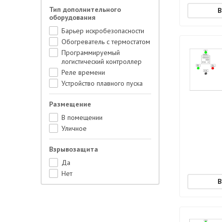
ПР-200
Тип дополнительного
ТР-340
оборудования
ТРМ-138РЩ4
Барьер искробезопасности
ТРМ1-ДУ2Р
Обогреватель с термостатом
ТРМ1-ДУ2Р-RS
Программируемый
ТРМ1-ДУР
логистический контроллер
ТРМ1-Щ1У2Р
Реле времени
ТРМ1-Щ1УР
Устройство плавного пуска
ТРМ1-ЩУР
ТРМ1-ЩУРР
Размещение
ТРМ201-Щ1Р
В помещении
Термодат-11М6-Р6-4Р
Уличное
Термодат 10М7
Термодат 11М6
Взрывозащита
Термодат 11М6-Р6-4Р
Да
Термодвт 11М6
Нет