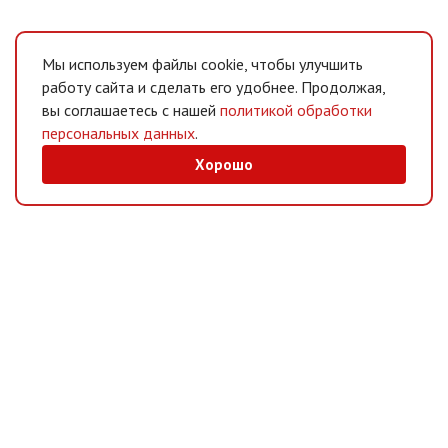
Мы используем файлы cookie, чтобы улучшить
работу сайта и сделать его удобнее. Продолжая,
вы соглашаетесь с нашей
политикой обработки
персональных данных
.
Хорошо
MAX
/
Telegram
Мессенджеры
Интернет-магазин
Информация
Покупателям
© 2026 «ВИМ-ЭКО» &
SKARLYGIN
– СОЗДАНИЕ И ПРОДВИЖЕНИЕ САЙТА