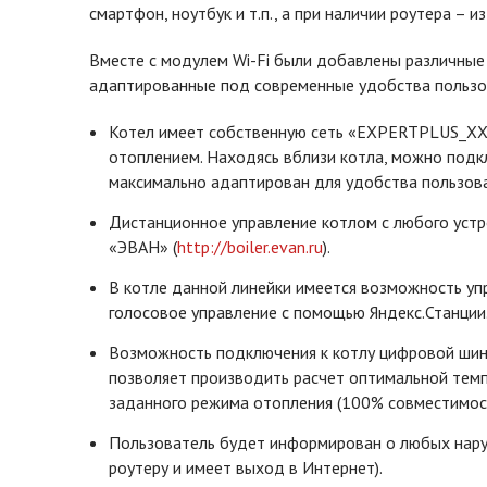
смартфон, ноутбук и т.п., а при наличии роутера – и
Вместе с модулем Wi-Fi были добавлены различны
адаптированные под современные удобства пользо
Котел имеет собственную сеть «EXPERTPLUS_XXX
отоплением. Находясь вблизи котла, можно подкл
максимально адаптирован для удобства пользов
Дистанционное управление котлом с любого устр
«ЭВАН» (
http://boiler.evan.ru
).
В котле данной линейки имеется возможность уп
голосовое управление с помощью Яндекс.Станции
Возможность подключения к котлу цифровой шин
позволяет производить расчет оптимальной темп
заданного режима отопления (100% совместимос
Пользователь будет информирован о любых наруш
роутеру и имеет выход в Интернет).