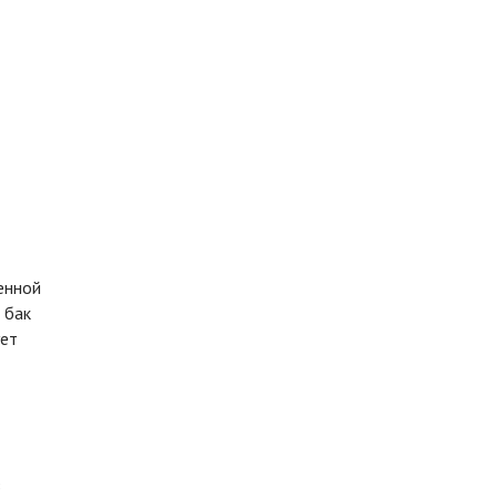
енной
 бак
ует
з