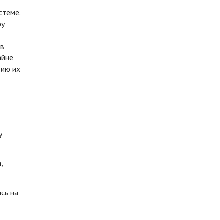
стеме.
ру
т
 в
айне
тию их
у
,
сь на