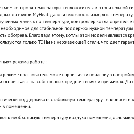
тмом контроля температуры теплоносителя в отопительной си
одных датчиков MyHeat дало возможность измерять температу
лученных данных по температуре, контроллер котла определяе
, необходимое для стабильной поддержки нужной температуры
сть обогрева. Благодаря этому, котлы этой модели являются кр
ользуются только ТЭНы из нержавеющей стали, что дает гаран
мных» режима работы:
м режиме пользователь может произвести почасовую настройку
 основываясь на собственных предпочтениях и привычках. Дат
атически поддерживать стабильную температуру теплоносителя
и в помещении.
вать необходимую температуру воздуха помещения, основывая