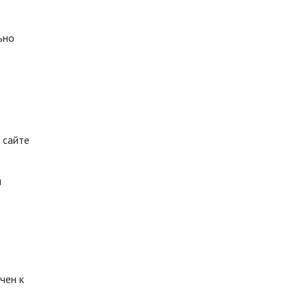
ьно
 сайте
и
чен к