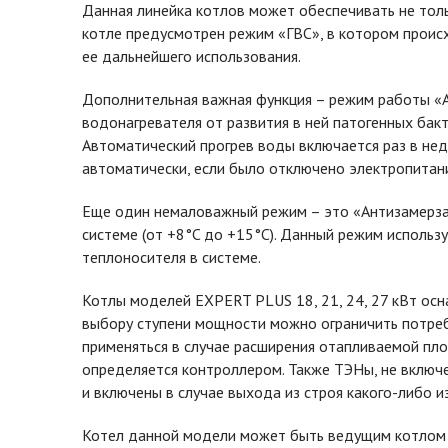
Данная линейка котлов может обеспечивать не толь
котле предусмотрен режим «ГВС», в котором проис
ее дальнейшего использования.
Дополнительная важная функция – режим работы «А
водонагревателя от развития в ней патогенных бакт
Автоматический прогрев воды включается раз в нед
автоматически, если было отключено электропитани
Еще один немаловажный режим – это «Антизамерза
системе (от +8°C до +15°C). Данный режим использ
теплоносителя в системе.
Котлы моделей EXPERT PLUS 18, 21, 24, 27 кВт ос
выбору ступени мощности можно ограничить потре
применяться в случае расширения отапливаемой п
определяется контроллером. Также ТЭНы, не включе
и включены в случае выхода из строя какого-либо и
Котел данной модели может быть ведущим котлом в