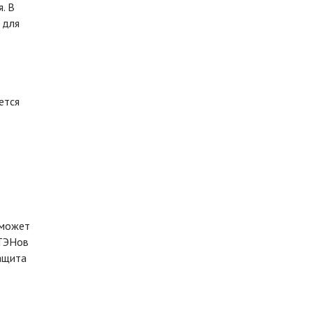
. В
 для
ется
 может
 ТЭНов
ащита