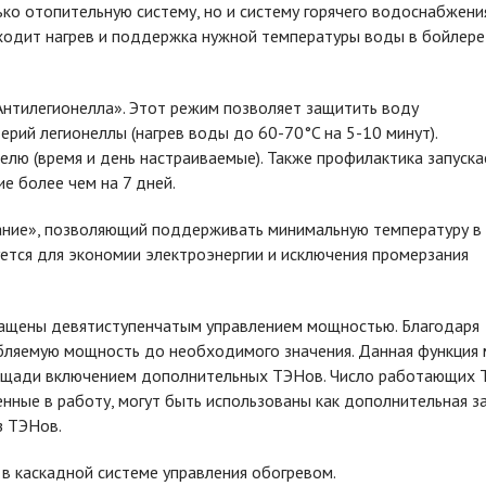
ко отопительную систему, но и систему горячего водоснабжения
ходит нагрев и поддержка нужной температуры воды в бойлере
нтилегионелла». Этот режим позволяет защитить воду
ерий легионеллы (нагрев воды до 60-70°C на 5-10 минут).
елю (время и день настраиваемые). Также профилактика запуска
е более чем на 7 дней.
ние», позволяющий поддерживать минимальную температуру в
уется для экономии электроэнергии и исключения промерзания
нащены девятиступенчатым управлением мощностью. Благодаря
бляемую мощность до необходимого значения. Данная функция
лощади включением дополнительных ТЭНов. Число работающих
нные в работу, могут быть использованы как дополнительная з
з ТЭНов.
 каскадной системе управления обогревом.