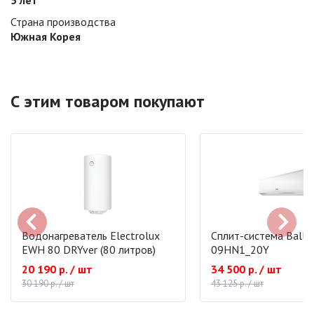
5 лет
Страна производства
Южная Корея
С этим товаром покупают
Водонагреватель Electrolux
Сплит-система Ballu
EWH 80 DRYver (80 литров)
09HN1_20Y
20 190 р. / шт
34 500 р. / шт
30 190 р. / шт
43 125 р. / шт