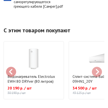
саморегулирующегося
греющего кабеля [Самрег].pdf
С этим товаром покупают
Водонагреватель Electrolux
Сплит-система Ballu
EWH 80 DRYver (80 литров)
09HN1_20Y
20 190 р. / шт
34 500 р. / шт
30 190 р. / шт
43 125 р. / шт