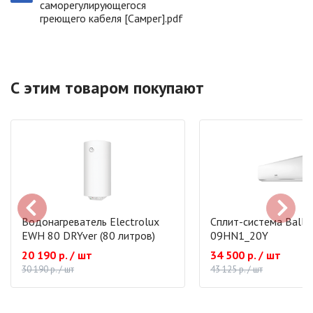
саморегулирующегося
греющего кабеля [Самрег].pdf
С этим товаром покупают
Водонагреватель Electrolux
Сплит-система Ballu
EWH 80 DRYver (80 литров)
09HN1_20Y
20 190 р. / шт
34 500 р. / шт
30 190 р. / шт
43 125 р. / шт