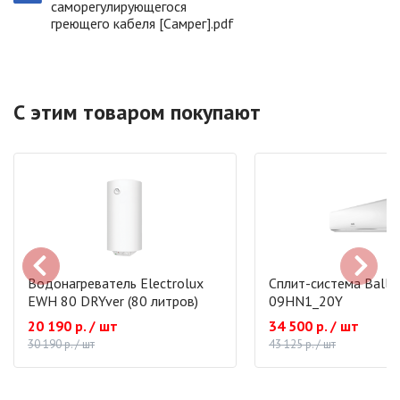
саморегулирующегося
греющего кабеля [Самрег].pdf
С этим товаром покупают
Водонагреватель Electrolux
Сплит-система Ballu
EWH 80 DRYver (80 литров)
09HN1_20Y
20 190 р. / шт
34 500 р. / шт
30 190 р. / шт
43 125 р. / шт