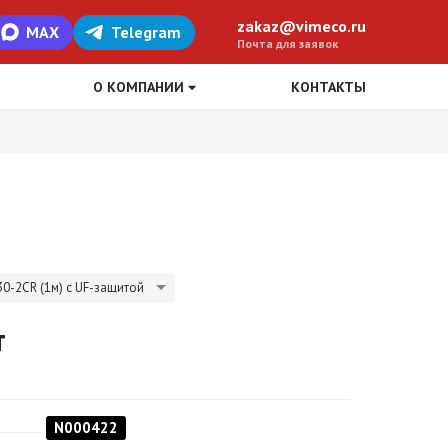
zakaz@vimeco.ru
MAX
Telegram
Почта для заявок
О КОМПАНИИ
КОНТАКТЫ
0-2CR (1м) с UF-защитой
т
N000422