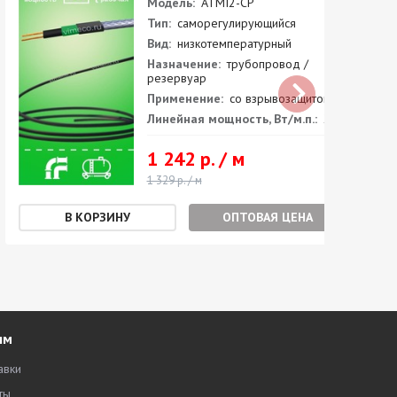
Модель:
ATMI2-CP
Тип:
саморегулирующийся
Вид:
низкотемпературный
Назначение:
трубопровод /
резервуар
Применение:
со взрывозащитой
Линейная мощность, Вт/м.п.:
23
1 242 р. / м
1 329 р. / м
ОПТОВАЯ ЦЕНА
ям
авки
ты