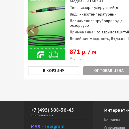
Модель:
ATMI2-CP
Тип:
саморегулирующийся
Вид:
низкотемпературный
 /
Назначение:
трубопровод /
резервуар
ащитой
Применение:
со взрывозащитой
.п.:
31
Линейная мощность, Вт/м.п.:
1
871 р. / м
932 р. / м
ЕНА
ОПТОВАЯ ЦЕНА
+7 (495) 308-36-45
Интернет-
Консультация
Контакты
MAX
/
Telegram
О компании