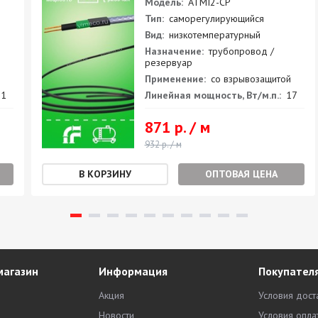
Модель:
ATMI2-CP
Тип:
саморегулирующийся
Вид:
низкотемпературный
Назначение:
трубопровод /
резервуар
Применение:
со взрывозащитой
1
Линейная мощность, Вт/м.п.:
17
871 р. / м
932 р. / м
ОПТОВАЯ ЦЕНА
магазин
Информация
Покупател
Акция
Условия дост
Новости
Условия опла