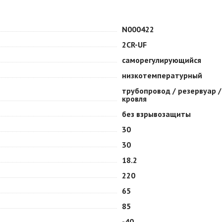
N000422
2CR-UF
саморегулирующийся
низкотемпературный
трубопровод / резервуар /
кровля
без взрывозащиты
30
30
18.2
220
65
85
-40