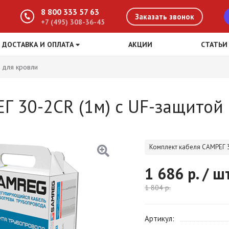
8 800 333 57 63
Заказать звонок
+7 (495) 308-36-45
ДОСТАВКА И ОПЛАТА
АКЦИИ
СТАТЬИ
 для кровли
Г 30-2CR (1м) с UF-защитой
Комплект кабеля САМРЕГ 3
1 686
р. / ш
1 804
р.
Артикул