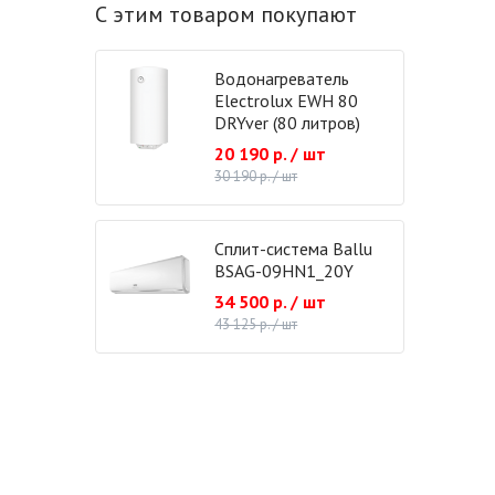
С этим товаром покупают
Водонагреватель
Electrolux EWH 80
DRYver (80 литров)
20 190 р. / шт
30 190 р. / шт
Сплит-система Ballu
BSAG-09HN1_20Y
34 500 р. / шт
43 125 р. / шт