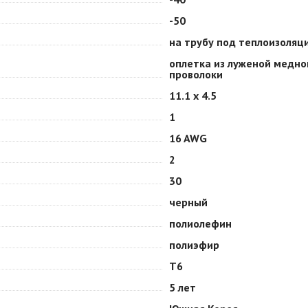
-50
на трубу под теплоизоляц
оплетка из луженой медно
проволоки
11.1 х 4.5
1
16 AWG
2
30
черный
полиолефин
полиэфир
Т6
5 лет