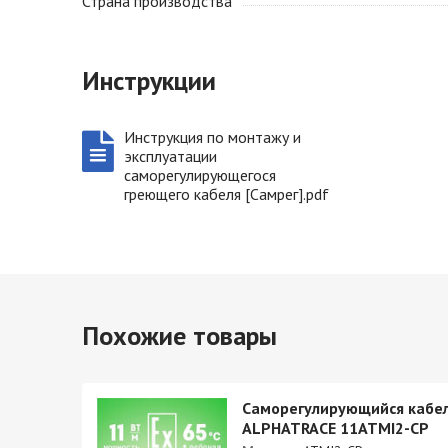
Страна производства
Инструкции
Инструкция по монтажу и
эксплуатации
саморегулирующегося
греющего кабеля [Самрег].pdf
Похожие товары
кабель
Саморегулирующийся кабе
CP
ALPHATRACE 11ATMI2-CP