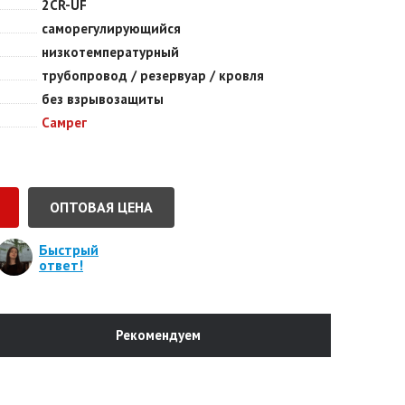
2CR-UF
саморегулирующийся
низкотемпературный
трубопровод / резервуар / кровля
без взрывозащиты
Самрег
ОПТОВАЯ ЦЕНА
Быстрый
ответ!
Рекомендуем