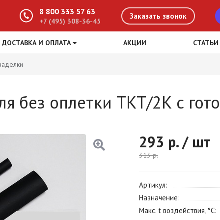
8 800 333 57 63
Заказать звонок
+7 (495) 308-36-45
ДОСТАВКА И ОПЛАТА
АКЦИИ
СТАТЬИ
заделки
ля без оплетки ТКТ/2К с го
293
р. / шт
313
р.
Артикул
Назначение
Макс. t воздействия, °С