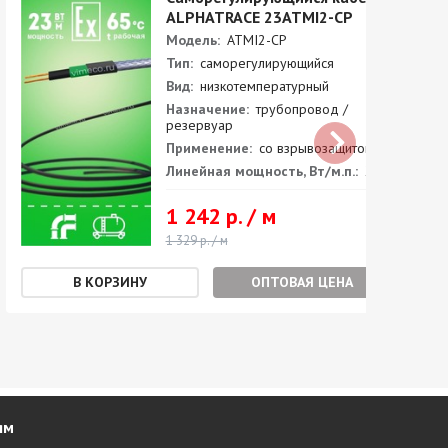
ALPHATRACE 23ATMI2-CP
Модель:
ATMI2-CP
Тип:
саморегулирующийся
Вид:
низкотемпературный
Назначение:
трубопровод /
резервуар
Применение:
со взрывозащитой
Линейная мощность, Вт/м.п.:
23
1 242 р. / м
1 329 р. / м
ОПТОВАЯ ЦЕНА
ям