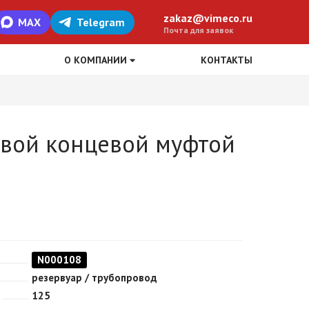
zakaz@vimeco.ru
MAX
Telegram
Почта для заявок
О КОМПАНИИ
КОНТАКТЫ
товой концевой муфтой
N000108
резервуар / трубопровод
125