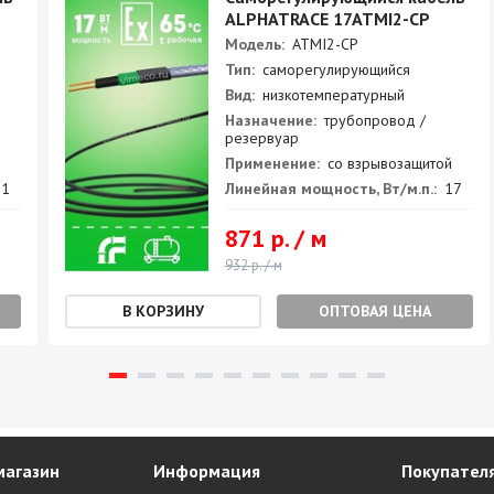
ALPHATRACE 17ATMI2-CP
Модель:
ATMI2-CP
Тип:
саморегулирующийся
Вид:
низкотемпературный
Назначение:
трубопровод /
резервуар
Применение:
со взрывозащитой
1
Линейная мощность, Вт/м.п.:
17
871 р. / м
932 р. / м
ОПТОВАЯ ЦЕНА
магазин
Информация
Покупател