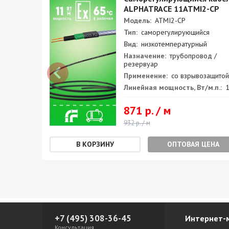
CP
ALPHATRACE 11ATMI2-CP
Модель:
ATMI2-CP
Тип:
саморегулирующийся
Вид:
низкотемпературный
 /
Назначение:
трубопровод /
резервуар
ащитой
Применение:
со взрывозащитой
.п.:
31
Линейная мощность, Вт/м.п.:
1
871 р. / м
932 р. / м
ЕНА
ОПТОВАЯ ЦЕНА
+7 (495) 308-36-45
Интернет-
Консультация