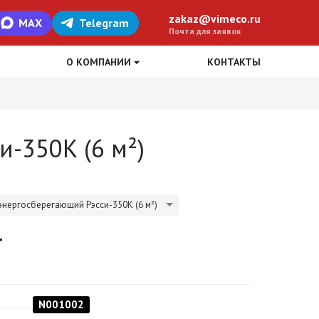
zakaz@vimeco.ru
MAX
Telegram
Почта для заявок
О КОМПАНИИ
КОНТАКТЫ
-350К (6 м²)
энергосберегающий Рэсси-350К (6 м²)
т
N001002