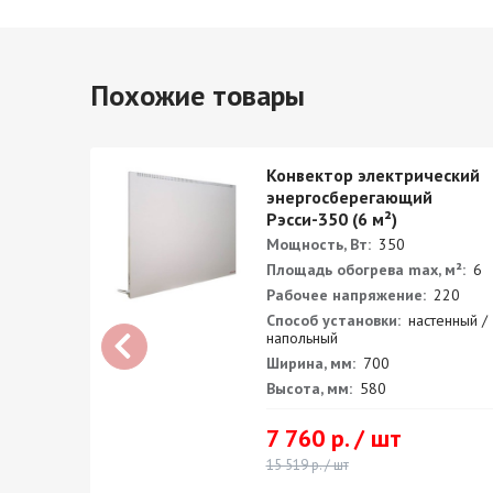
Похожие товары
ский
Конвектор электрический
энергосберегающий
)
Рэсси-350 (6 м²)
Мощность, Вт:
350
²:
10
Площадь обогрева max, м²:
6
0
Рабочее напряжение:
220
ный /
Способ установки:
настенный /
напольный
Ширина, мм:
700
Высота, мм:
580
7 760 р. / шт
15 519 р. / шт