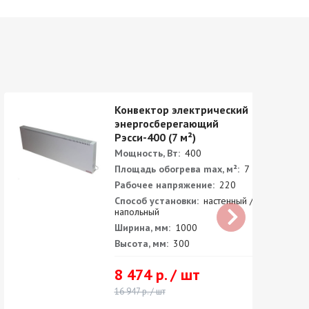
Конвектор электрический
энергосберегающий
Рэсси-400 (7 м²)
Мощность, Вт:
400
Площадь обогрева max, м²:
7
Рабочее напряжение:
220
Способ установки:
настенный /
напольный
Ширина, мм:
1000
Высота, мм:
300
8 474 р. / шт
16 947 р. / шт