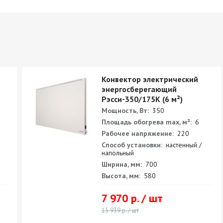
Конвектор электрический
энергосберегающий
Рэсси-350/175K (6 м²)
Мощность, Вт:
350
Площадь обогрева max, м²:
6
Рабочее напряжение:
220
Способ установки:
настенный /
напольный
Ширина, мм:
700
Высота, мм:
580
7 970 р. / шт
15 939 р. / шт