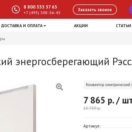
8 800 333 57 63
Заказать звонок
+7 (495) 308-36-45
ДОСТАВКА И ОПЛАТА
АКЦИИ
СТАТЬИ
оры
ий энергосберегающий Рэсси
Конвектор электрический 
7 865
р. / ш
15 729
р.
Артикул