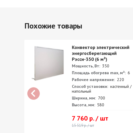
Похожие товары
ский
Конвектор электрический
энергосберегающий
)
Рэсси-350 (6 м²)
Мощность, Вт:
350
²:
10
Площадь обогрева max, м²:
6
0
Рабочее напряжение:
220
ный /
Способ установки:
настенный /
напольный
Ширина, мм:
700
Высота, мм:
580
7 760 р. / шт
15 519 р. / шт