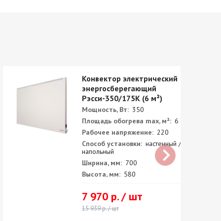
Конвектор электрический
энергосберегающий
Рэсси-350/175K (6 м²)
Мощность, Вт:
350
Площадь обогрева max, м²:
6
Рабочее напряжение:
220
Способ установки:
настенный /
напольный
Ширина, мм:
700
Высота, мм:
580
7 970 р. / шт
15 939 р. / шт