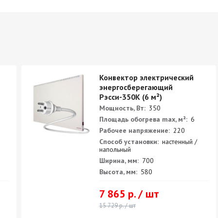
Конвектор электрический
энергосберегающий
Рэсси-350К (6 м²)
Мощность, Вт:
350
Площадь обогрева max, м²:
6
Рабочее напряжение:
220
Способ установки:
настенный /
напольный
Ширина, мм:
700
Высота, мм:
580
7 865 р. / шт
15 729 р. / шт