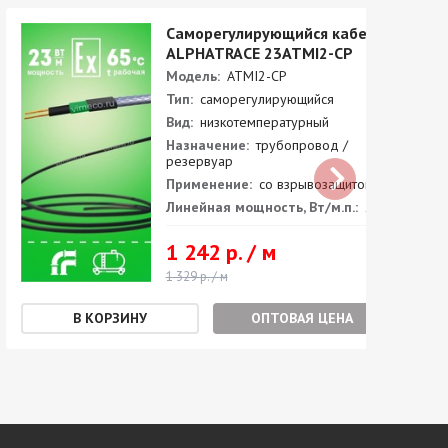
Саморегулирующийся кабель
ALPHATRACE 23ATMI2-CP
Модель:
ATMI2-CP
Тип:
саморегулирующийся
Вид:
низкотемпературный
Назначение:
трубопровод /
резервуар
Применение:
со взрывозащитой
Линейная мощность, Вт/м.п.:
23
1 242 р. / м
1 329 р. / м
ОПТОВАЯ ЦЕНА