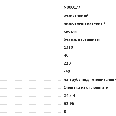
N000177
резистивный
низкотемпературный
кровля
без взрывозащиты
1310
40
220
-40
на трубу под теплоизоляц
Оплётка из стеклонити
24 х 4
32.96
8