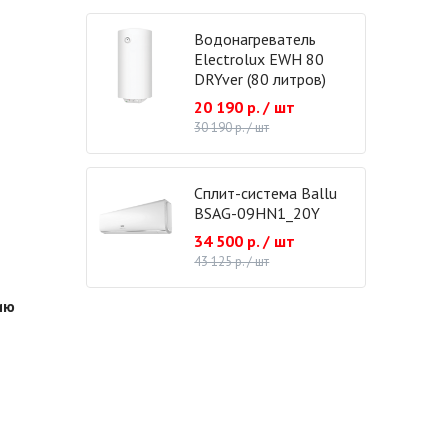
Водонагреватель
Electrolux EWH 80
DRYver (80 литров)
20 190 р. / шт
30 190 р. / шт
Сплит-система Ballu
BSAG-09HN1_20Y
34 500 р. / шт
43 125 р. / шт
ию