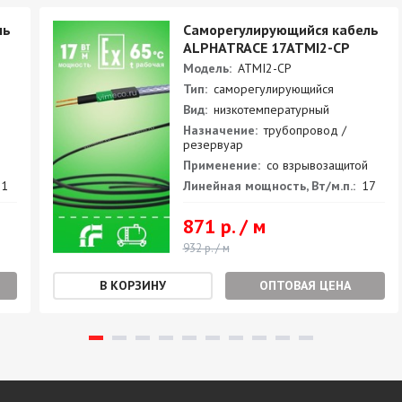
ль
Саморегулирующийся кабель
ALPHATRACE 17ATMI2-CP
Модель:
ATMI2-CP
Тип:
саморегулирующийся
Вид:
низкотемпературный
Назначение:
трубопровод /
резервуар
Применение:
со взрывозащитой
1
Линейная мощность, Вт/м.п.:
17
871 р. / м
932 р. / м
ОПТОВАЯ ЦЕНА