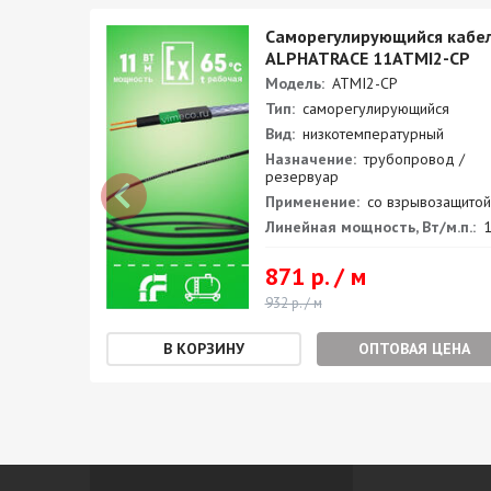
кабель
Саморегулирующийся кабе
CP
ALPHATRACE 11ATMI2-CP
Модель:
ATMI2-CP
Тип:
саморегулирующийся
Вид:
низкотемпературный
 /
Назначение:
трубопровод /
резервуар
ащитой
Применение:
со взрывозащитой
.п.:
31
Линейная мощность, Вт/м.п.:
1
871 р. / м
932 р. / м
ЕНА
ОПТОВАЯ ЦЕНА