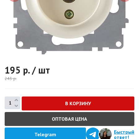
195
р. / шт
243
р.
ОПТОВАЯ ЦЕНА
Быстрый
Telegram
ответ!