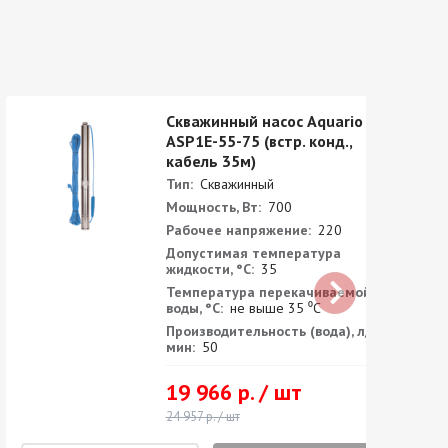
Скважинный насос Aquario
ASP1E-55-75 (встр. конд.,
кабель 35м)
Тип:
Скважинный
Мощность, Вт:
700
Рабочее напряжение:
220
Допустимая температура
жидкости, °С:
35
Температура перекачиваемой
воды, °С:
не выше 35 ⁰С
Производительность (вода), л/
мин:
50
19 966 р. / шт
24 957 р. / шт