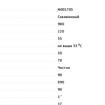
N001703
Скважинный
980
220
35
не выше 35 ⁰С
50
78
Чистая
90
890
90
1 "
17