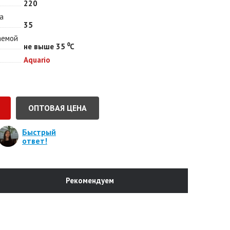
220
а
35
аемой
не выше 35 ⁰С
Aquario
ОПТОВАЯ ЦЕНА
Быстрый
ответ!
Рекомендуем