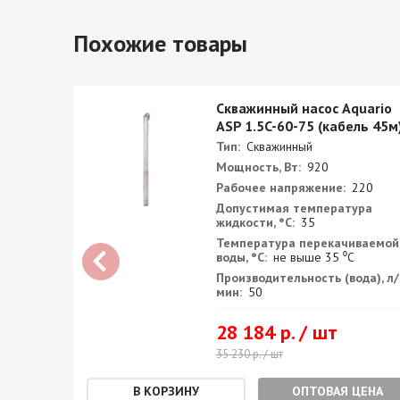
Похожие товары
с
Скважинный насос Aquario
ASP 1.5C-60-75 (кабель 45м
Тип:
Скважинный
Мощность, Вт:
920
:
220В /
Рабочее напряжение:
220
Допустимая температура
0
жидкости, °С:
35
е
Температура перекачиваемой
а, бар:
воды, °С:
не выше 35 ⁰С
Производительность (вода), л/
а
мин:
50
28 184 р. / шт
35 230 р. / шт
ОПТОВАЯ ЦЕНА