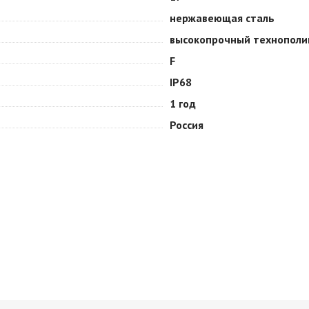
нержавеющая сталь
высокопрочный технопол
F
IP68
1 год
Россия