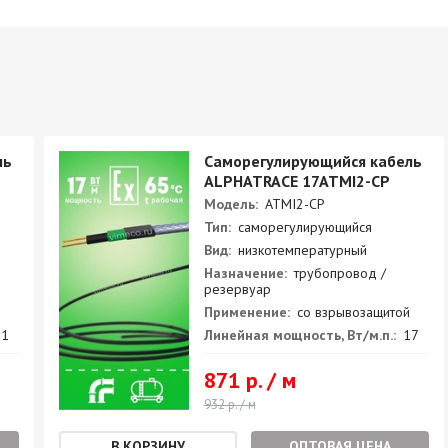
ль
Саморегулирующийся кабель
ALPHATRACE 17ATMI2-CP
Модель:
ATMI2-CP
Тип:
саморегулирующийся
Вид:
низкотемпературный
Назначение:
трубопровод /
резервуар
Применение:
со взрывозащитой
1
Линейная мощность, Вт/м.п.:
17
871 р. / м
932 р. / м
ОПТОВАЯ ЦЕНА