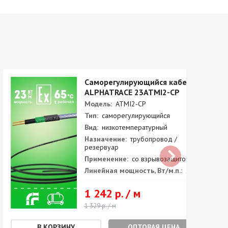
Саморегулирующийся кабель
ALPHATRACE 23ATMI2-CP
Модель:
ATMI2-CP
Тип:
саморегулирующийся
Вид:
низкотемпературный
Назначение:
трубопровод /
резервуар
Применение:
со взрывозащитой
Линейная мощность, Вт/м.п.:
23
1 242 р. / м
1 329 р. / м
ОПТОВАЯ ЦЕНА