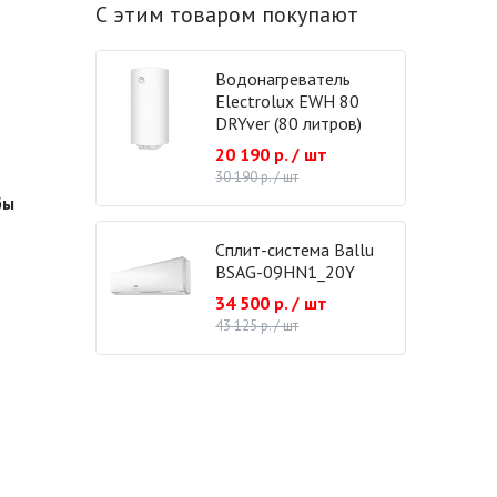
С этим товаром покупают
Водонагреватель
Electrolux EWH 80
DRYver (80 литров)
20 190 р. / шт
30 190 р. / шт
бы
Сплит-система Ballu
BSAG-09HN1_20Y
34 500 р. / шт
43 125 р. / шт