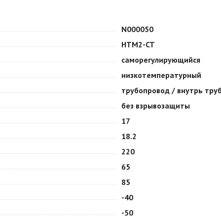
N000050
HTM2-CT
саморегулирующийся
низкотемпературный
трубопровод / внутрь тру
без взрывозащиты
17
18.2
220
65
85
-40
-50