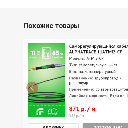
Похожие товары
кабель
Саморегулирующийся кабе
CP
ALPHATRACE 11ATMI2-CP
Модель:
ATMI2-CP
Тип:
саморегулирующийся
Вид:
низкотемпературный
 /
Назначение:
трубопровод /
резервуар
ащитой
Применение:
со взрывозащитой
.п.:
31
Линейная мощность, Вт/м.п.:
1
871 р. / м
932 р. / м
ЕНА
ОПТОВАЯ ЦЕНА