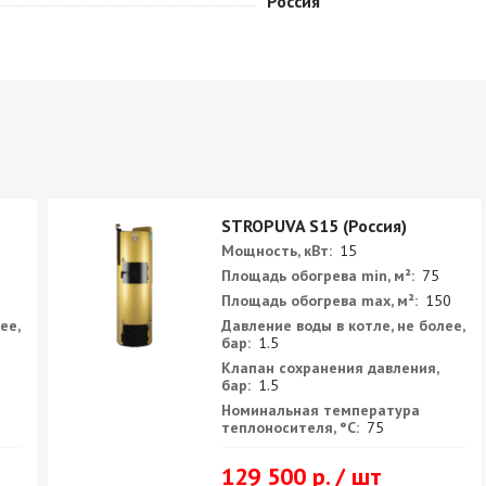
Россия
STROPUVA S15 (Россия)
Мощность, кВт:
15
Площадь обогрева min, м²:
75
Площадь обогрева max, м²:
150
ее,
Давление воды в котле, не более,
бар:
1.5
Клапан сохранения давления,
бар:
1.5
Номинальная температура
теплоносителя, °С:
75
129 500 р. / шт