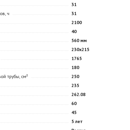
31
ов, ч
31
2100
40
560 мм
230х215
1765
180
ой трубы, см²
250
235
262.08
60
45
5 лет