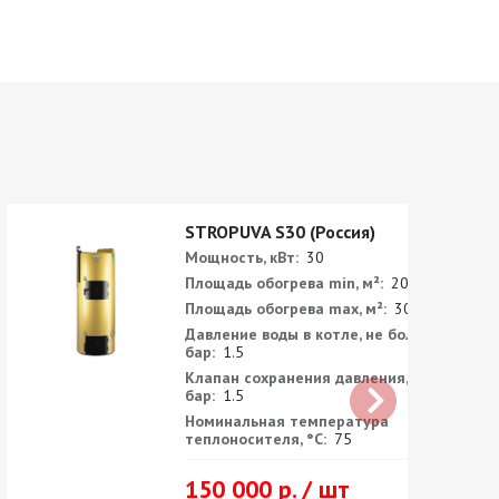
STROPUVA S30 (Россия)
Мощность, кВт:
30
Площадь обогрева min, м²:
200
Площадь обогрева max, м²:
300
Давление воды в котле, не более,
бар:
1.5
Клапан сохранения давления,
бар:
1.5
Номинальная температура
теплоносителя, °С:
75
150 000 р. / шт