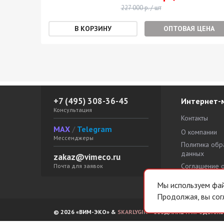
227 000 р. / шт
ЕНА
ОПТОВАЯ ЦЕНА
+7 (495) 308-36-45
Интернет-
Консультация
Контакты
MAX
/
Telegram
О компании
Мессенджеры
Политика обр
данных
zakaz@vimeco.ru
Соглашение 
Почта для заявок
персональны
Мы используем файл
Продолжая, вы сог
© 2026 «ВИМ-ЭКО» &
SKARLYGIN
– СОЗДАНИЕ И ПРОДВИЖЕ