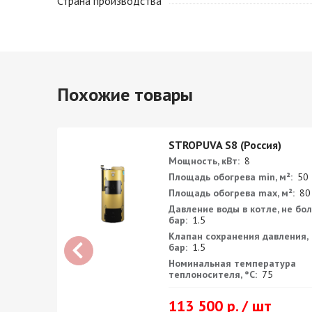
Страна производства
Похожие товары
)
STROPUVA S8 (Россия)
Мощность, кВт:
8
²:
50
Площадь обогрева min, м²:
50
²:
80
Площадь обогрева max, м²:
80
е более,
Давление воды в котле, не бол
бар:
1.5
ения,
Клапан сохранения давления,
бар:
1.5
ра
Номинальная температура
теплоносителя, °С:
75
113 500 р. / шт