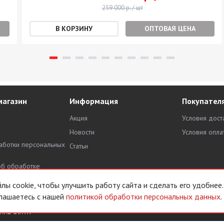
259 000 р. / шт
ОПТОВАЯ ЦЕНА
магазин
Информация
Покупател
Акция
Условия дост
Новости
Условия опла
аботки персональных
Статьи
об обработке
х данных
ы cookie, чтобы улучшить работу сайта и сделать его удобнее.
лашаетесь с нашей
политикой обработки персональных данных
.
НИЕ САЙТА