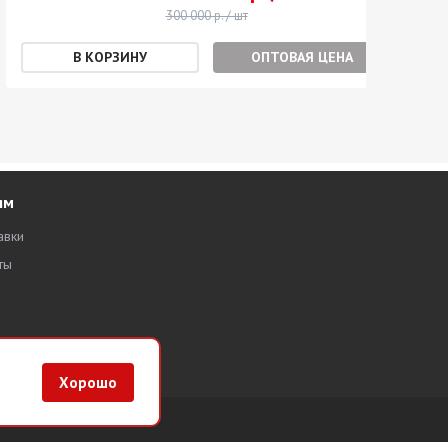
300 000 р. / шт
ОПТОВАЯ ЦЕНА
ям
авки
ты
Хорошо