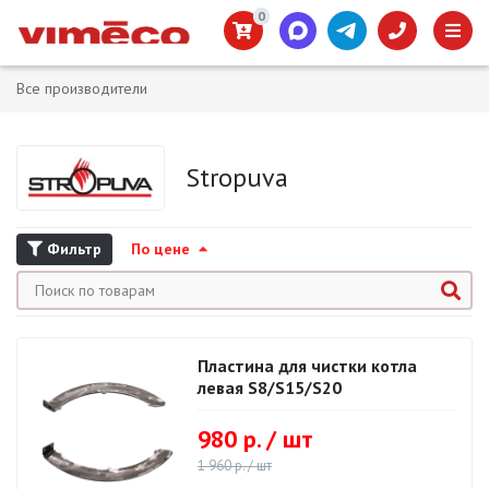
0
Все производители
Stropuva
Фильтр
По цене
Пластина для чистки котла
левая S8/S15/S20
980 р. / шт
1 960 р. / шт