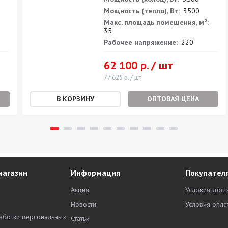
Мощность (тепло), Вт:
3500
Макс. площадь помещения, м²:
35
Рабочее напряжение:
220
62 100 р. / шт
77 625 р. / шт
ОПТОВАЯ ЦЕНА
магазин
Информация
Покупател
Акция
Условия дост
Новости
Условия опла
аботки персональных
Статьи