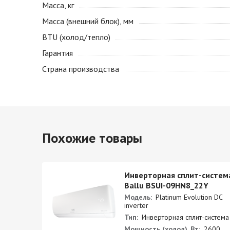
Масса, кг
Масса (внешний блок), мм
BTU (холод/тепло)
Гарантия
Страна производства
Похожие товары
BSAG-
Инверторная сплит-систем
Ballu BSUI-09HN8_22Y
Модель:
Platinum Evolution DC
inverter
Тип:
Инверторная сплит-система
100
Мощность (холод), Вт:
2600