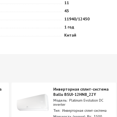
11
43
11940/12450
1 год
Китай
а
Инверторная сплит-система
Ballu BSUI-12HN8_22Y
Модель:
Platinum Evolution DC
inverter
Тип:
Инверторная сплит-система
Мощность (холод), Вт:
3500