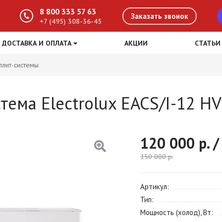
8 800 333 57 63
Заказать звонок
+7 (495) 308-36-45
ДОСТАВКА И ОПЛАТА
АКЦИИ
СТАТЬИ
плит-системы
тема Electrolux EACS/I-12 H
120 000
р. /
150 000
р.
Артикул
Тип
Мощность (холод), Вт