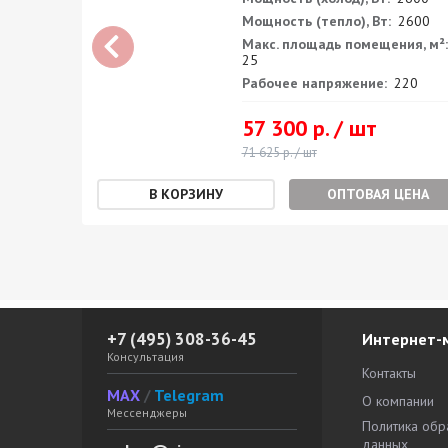
200
Мощность (тепло), Вт:
2600
я, м²:
Макс. площадь помещения, м²:
25
0
Рабочее напряжение:
220
57 300 р. / шт
71 625 р. / шт
ЕНА
ОПТОВАЯ ЦЕНА
+7 (495) 308-36-45
Интернет-
Консультация
Контакты
MAX
/
Telegram
О компании
Мессенджеры
Политика обр
данных