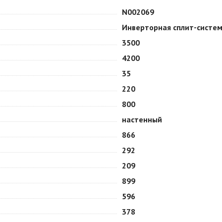
N002069
Инверторная сплит-систе
3500
4200
35
220
800
настенный
866
292
209
899
596
378