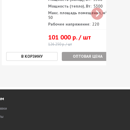
Мощность (тепло), Вт:
5300
Макс. площадь помещения, м²:
50
Рабочее напряжение:
220
101 000 р. / шт
126 250 р. / шт
ОПТОВАЯ ЦЕНА
ям
авки
ты