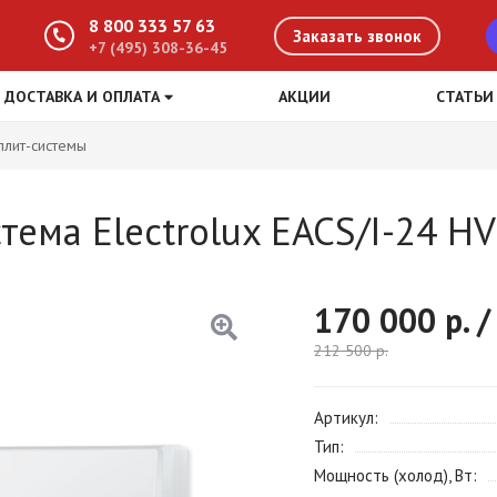
8 800 333 57 63
Заказать звонок
+7 (495) 308-36-45
ДОСТАВКА И ОПЛАТА
АКЦИИ
СТАТЬИ
плит-системы
ема Electrolux EACS/I-24 HV
170 000
р. /
212 500
р.
Артикул
Тип
Мощность (холод), Вт