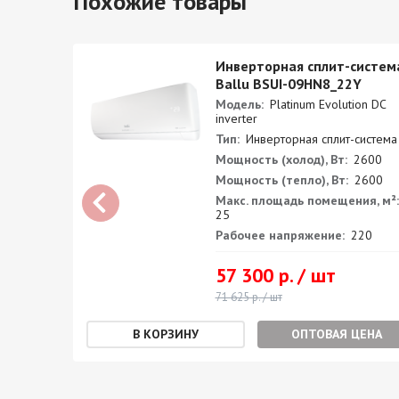
Похожие товары
BSAG-
Инверторная сплит-систем
Ballu BSUI-09HN8_22Y
Модель:
Platinum Evolution DC
inverter
Тип:
Инверторная сплит-система
100
Мощность (холод), Вт:
2600
200
Мощность (тепло), Вт:
2600
я, м²:
Макс. площадь помещения, м²:
25
0
Рабочее напряжение:
220
57 300 р. / шт
71 625 р. / шт
ЕНА
ОПТОВАЯ ЦЕНА