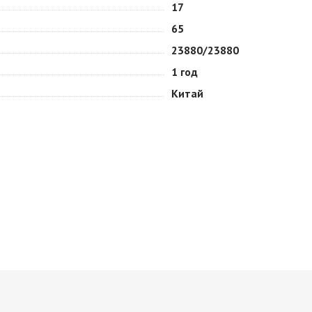
17
65
23880/23880
1 год
Китай