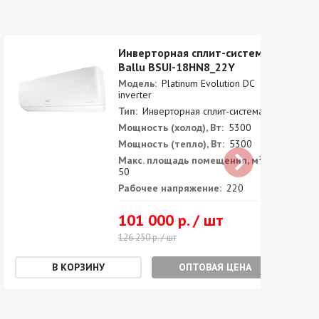
Инверторная сплит-система
Ballu BSUI-18HN8_22Y
Модель:
Platinum Evolution DC
inverter
Тип:
Инверторная сплит-система
Мощность (холод), Вт:
5300
Мощность (тепло), Вт:
5300
Макс. площадь помещения, м²:
50
Рабочее напряжение:
220
101 000 р. / шт
126 250 р. / шт
ОПТОВАЯ ЦЕНА