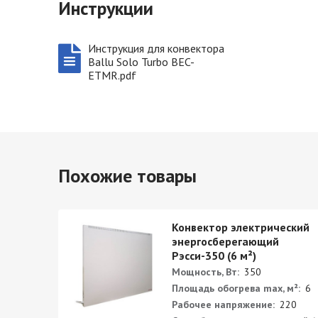
Инструкции
Инструкция для конвектора
Ballu Solo Turbo BEC-
ETMR.pdf
Похожие товары
ский
Конвектор электрический
энергосберегающий
Рэсси-350 (6 м²)
Мощность, Вт:
350
²:
10
Площадь обогрева max, м²:
6
0
Рабочее напряжение:
220