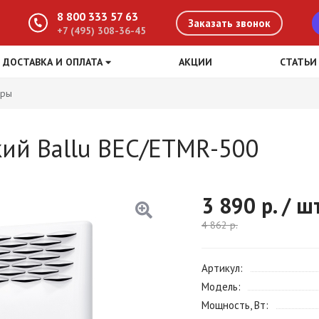
8 800 333 57 63
Заказать звонок
+7 (495) 308-36-45
ДОСТАВКА И ОПЛАТА
АКЦИИ
СТАТЬИ
оры
ий Ballu BEC/ETMR-500
3 890
р. / ш
4 862
р.
Артикул
Модель
Мощность, Вт