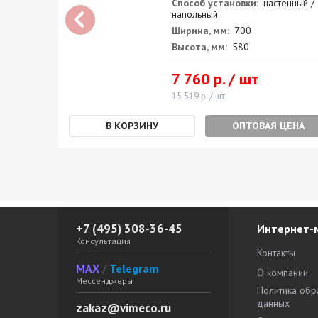
ный /
Способ установки:
настенный /
напольный
Ширина, мм:
700
Высота, мм:
580
7 760 р. / шт
15 519 р. / шт
ЕНА
ОПТОВАЯ ЦЕНА
+7 (495) 308-36-45
Интернет-
Консультация
Контакты
MAX
/
Telegram
О компании
Мессенджеры
Политика обр
данных
zakaz@vimeco.ru