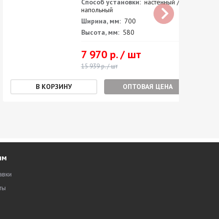
Способ установки:
настенный /
напольный
Ширина, мм:
700
Высота, мм:
580
7 970 р. / шт
15 939 р. / шт
ОПТОВАЯ ЦЕНА
ям
авки
ты