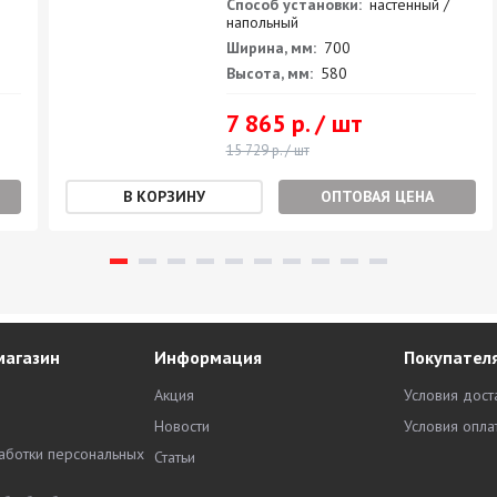
Способ установки:
настенный /
напольный
Ширина, мм:
700
Высота, мм:
580
7 865 р. / шт
15 729 р. / шт
ОПТОВАЯ ЦЕНА
магазин
Информация
Покупател
Акция
Условия дост
Новости
Условия опла
аботки персональных
Статьи