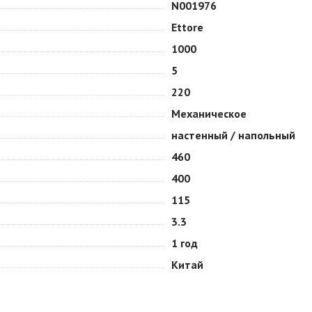
N001976
Ettore
1000
5
220
Механическое
настенный / напольный
460
400
115
3.3
1 год
Китай