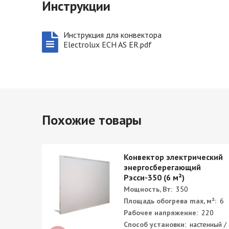
Инструкции
Инструкция для конвектора
Electrolux ECH AS ER.pdf
Похожие товары
ский
Конвектор электрический
энергосберегающий
Рэсси-350 (6 м²)
Мощность, Вт:
350
²:
10
Площадь обогрева max, м²:
6
0
Рабочее напряжение:
220
ный /
Способ установки:
настенный /