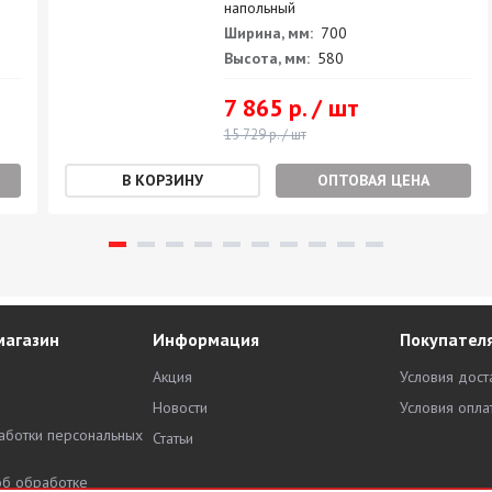
напольный
Ширина, мм:
700
Высота, мм:
580
7 865 р. / шт
15 729 р. / шт
ОПТОВАЯ ЦЕНА
магазин
Информация
Покупател
Акция
Условия дост
Новости
Условия опла
аботки персональных
Статьи
об обработке