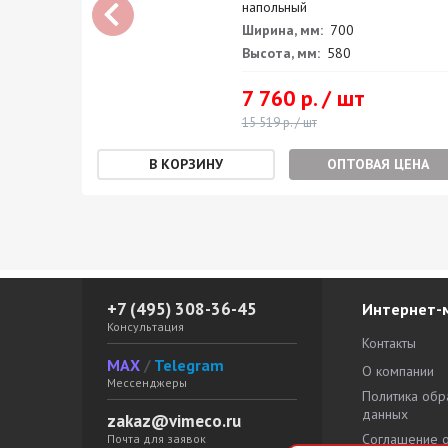
напольный
Ширина, мм:
700
Высота, мм:
580
7 760 р. / шт
15 519 р. / шт
ЕНА
ОПТОВАЯ ЦЕНА
+7 (495) 308-36-45
Интернет-
Консультация
Контакты
MAX
/
Telegram
О компании
Мессенджеры
Политика обр
данных
zakaz@vimeco.ru
Соглашение 
Почта для заявок