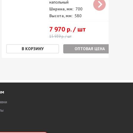
напольный
Ширина, мм:
700
Высота, мм:
580
7 970 р. / шт
15 939 р. / шт
ОПТОВАЯ ЦЕНА
ям
авки
ты