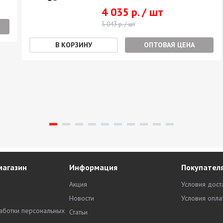
4 035 р. / шт
5 043 р. / шт
ОПТОВАЯ ЦЕНА
магазин
Информация
Покупател
Акция
Условия дост
Новости
Условия опла
аботки персональных
Статьи