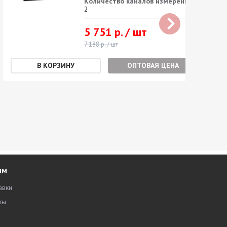
Количество каналов измерения:
2
5 751 р. / шт
7 188 р. / шт
ОПТОВАЯ ЦЕНА
ям
авки
ты