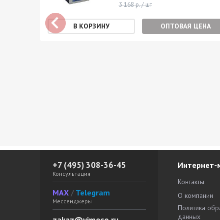
0
3 168 р. / шт
ОПТОВАЯ ЦЕНА
ерения:
ЕНА
+7 (495) 308-36-45
Интернет-
Консультация
Контакты
MAX
/
Telegram
О компании
Мессенджеры
Политика обр
данных