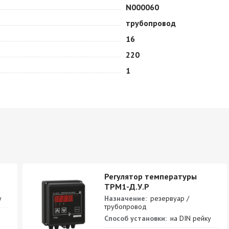
N000060
трубопровод
16
220
1
Регулятор температуры
ТРМ1-Д.У.Р
у
Назначение:
резервуар /
трубопровод
Способ установки:
на DIN рейку