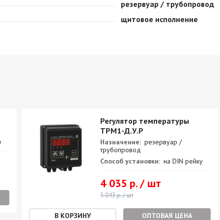
резервуар / трубопровод
щитовое исполнение
Регулятор температуры
ТРМ1-Д.У.Р
у
Назначение:
резервуар /
трубопровод
Способ установки:
на DIN рейку
4 035 р. / шт
5 043 р. / шт
ОПТОВАЯ ЦЕНА