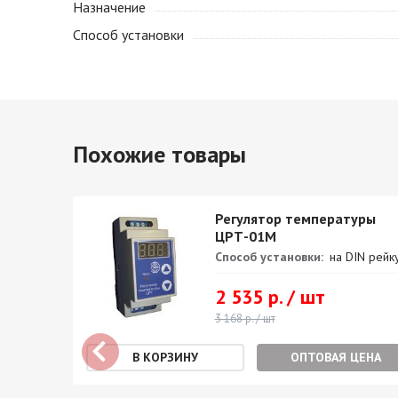
Назначение
Способ установки
Похожие товары
ры
Регулятор температуры
ЦРТ-01М
Способ установки:
на DIN рейк
ки, А:
2 535 р. / шт
0
3 168 р. / шт
ОПТОВАЯ ЦЕНА
ерения: