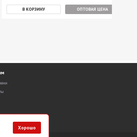
ОПТОВАЯ ЦЕНА
ям
авки
ты
Хорошо