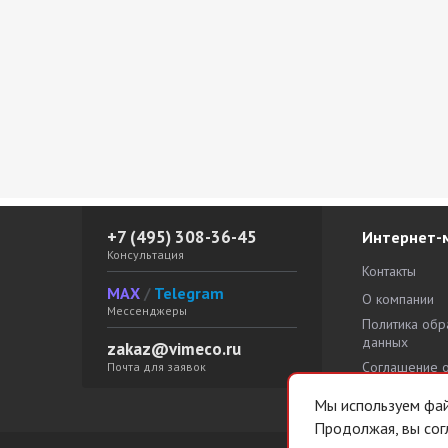
ЕНА
+7 (495) 308-36-45
Интернет-
Консультация
Контакты
MAX
/
Telegram
О компании
Мессенджеры
Политика обр
данных
zakaz@vimeco.ru
Соглашение 
Почта для заявок
персональны
Мы используем файл
Продолжая, вы сог