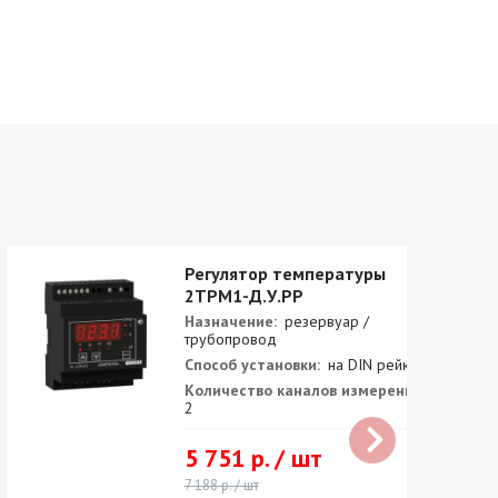
Регулятор температуры
2ТРМ1-Д.У.РР
Назначение:
резервуар /
трубопровод
Способ установки:
на DIN рейку
Количество каналов измерения:
2
5 751 р. / шт
7 188 р. / шт