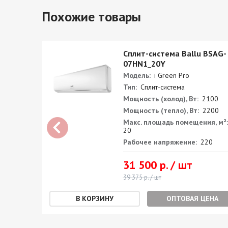
Похожие товары
BSGR-
Сплит-система Ballu BSAG-
07HN1_20Y
Модель:
i Green Pro
Тип:
Сплит-система
500
Мощность (холод), Вт:
2100
200
Мощность (тепло), Вт:
2200
я, м²:
Макс. площадь помещения, м²:
20
0
Рабочее напряжение:
220
31 500 р. / шт
39 375 р. / шт
ЕНА
ОПТОВАЯ ЦЕНА