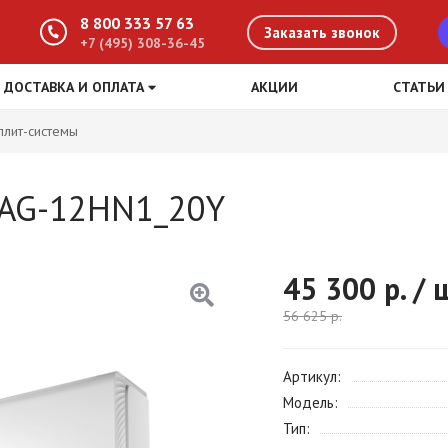
8 800 333 57 63
Заказать звонок
+7 (495) 308-36-45
ДОСТАВКА И ОПЛАТА
АКЦИИ
СТАТЬИ
плит-системы
SAG-12HN1_20Y
45 300
р. / 
56 625
р.
Артикул
Модель
Тип