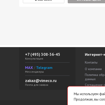
ЕНА
+7 (495) 308-36-45
Интернет-
Консультация
Контакты
MAX
/
Telegram
О компании
Мессенджеры
Политика обр
данных
zakaz@vimeco.ru
Соглашение 
Почта для заявок
персональны
Мы используем файл
Продолжая, вы сог