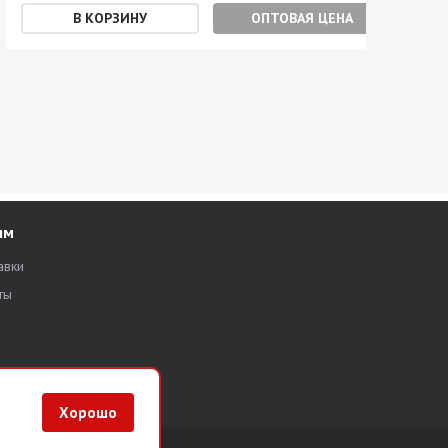
ОПТОВАЯ ЦЕНА
ям
авки
ты
Хорошо