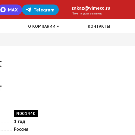
zakaz@vimeco.ru
MAX
Telegram
Почта для заявок
О КОМПАНИИ
КОНТАКТЫ
t
т
N001440
1 год
Россия