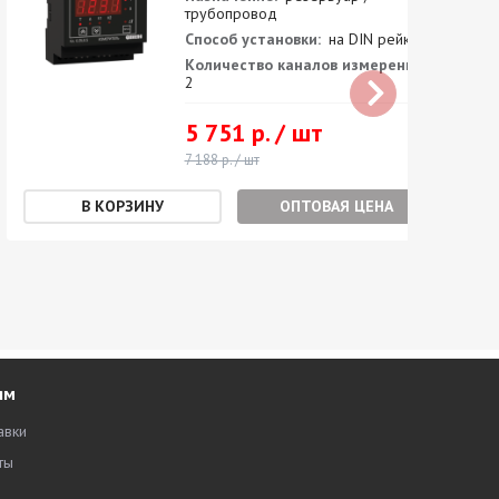
трубопровод
Способ установки:
на DIN рейку
Количество каналов измерения:
2
5 751 р. / шт
7 188 р. / шт
ОПТОВАЯ ЦЕНА
ям
авки
ты