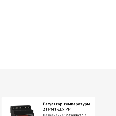
Регулятор температуры
2ТРМ1-Д.У.РР
Назначение:
резервуар /