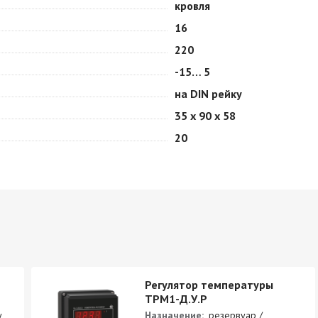
кровля
16
220
-15… 5
на DIN рейку
35 х 90 х 58
20
Регулятор температуры
ТРМ1-Д.У.Р
у
Назначение:
резервуар /