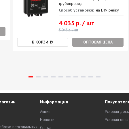
трубопровод
Способ установки:
на DIN рейку
4 035 р. / шт
5 043 р. / шт
ОПТОВАЯ ЦЕНА
магазин
Информация
Покупател
Акция
Условия дост
Новости
Условия опла
аботки персональных
Статьи